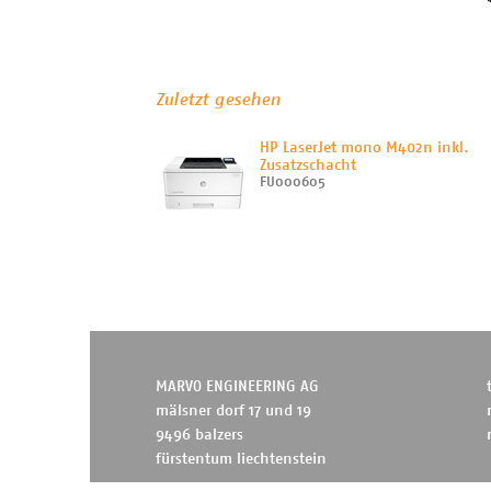
Zuletzt gesehen
HP LaserJet mono M402n inkl.
Zusatzschacht
FU000605
MARVO ENGINEERING AG
mälsner dorf 17 und 19
9496 balzers
fürstentum liechtenstein