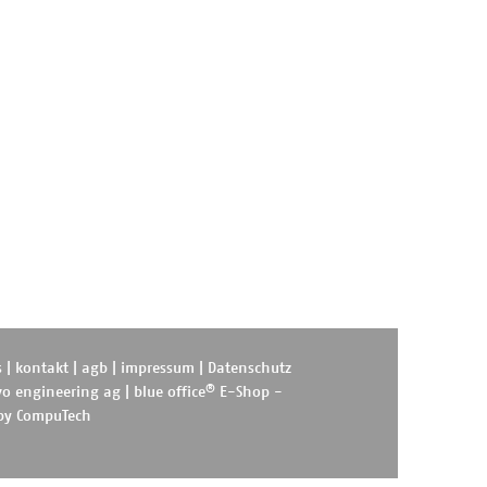
s
|
kontakt
|
agb
|
impressum
|
Datenschutz
®
o engineering ag
|
blue office
E-Shop -
 by
CompuTech