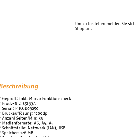
Um zu bestellen melden Sie sich
Shop an.
Beschreibung
* Geprüft: inkl. Marvo Funktionscheck
* Prod.-Nr.: C5F93A
* Serial: PHCGD09250
* Druckauflösung: 1200dpi
* Anzahl Seiten/Min: 38
* Medienformate: A6, A5, A4
* Schnittstelle: Netzwerk (LAN), USB
* Speicher: 128 MB