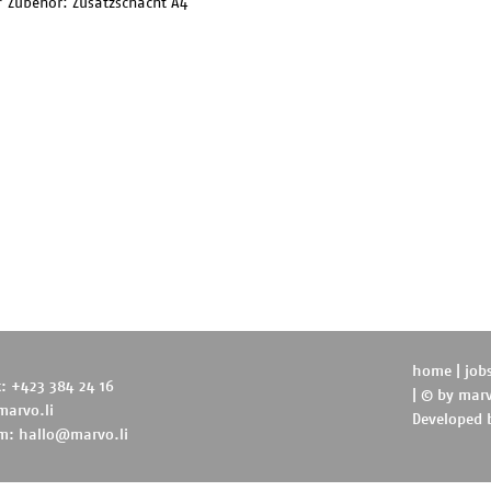
* Zubehör: Zusatzschacht A4
home
|
job
t: +423 384 24 16
| © by
marv
marvo.li
Developed
m:
hallo@marvo.li