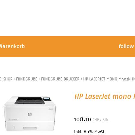
Warenkorb
follow
E-SHOP
›
FUNDGRUBE
›
FUNDGRUBE DRUCKER
›
HP LASERJET MONO M402N IN
HP LaserJet mono 
108.10
CHF
/ Stk.
inkl. 8.1% MwSt.