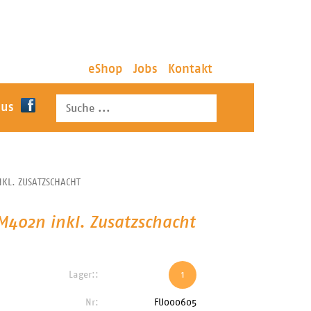
eShop
Jobs
Kontakt
 us
KL. ZUSATZSCHACHT
M402n inkl. Zusatzschacht
Lager::
1
Nr:
FU000605