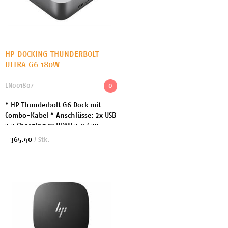
HP DOCKING THUNDERBOLT
ULTRA G6 180W
LN001807
0
* HP Thunderbolt G6 Dock mit
Combo-Kabel * Anschlüsse: 2x USB
3.2 Charging 1x HDMI 2.0 / 2x
DisplayPort 1x Netzwerk 3x USB-C
365.40
/ Stk.
3.2 / 1x Thunderbolt * Leistung:
180 Watt * A...