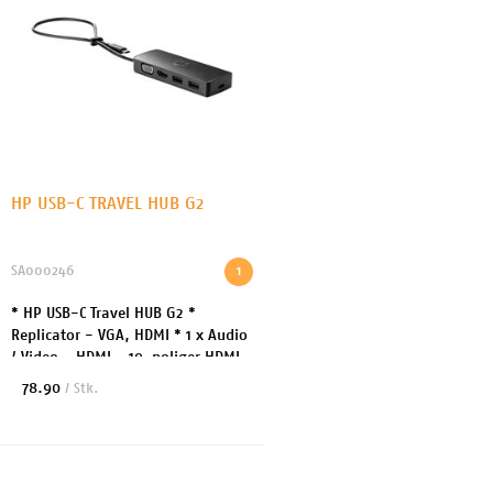
HP USB-C TRAVEL HUB G2
SA000246
1
* HP USB-C Travel HUB G2 *
Replicator - VGA, HDMI * 1 x Audio
/ Video - HDMI - 19-poliger HDMI
Typ A 1 x Display / Video - VGA -
78.90
/ Stk.
15-polige HD D-Sub (HD-15) 2 x
SuperSpeed...