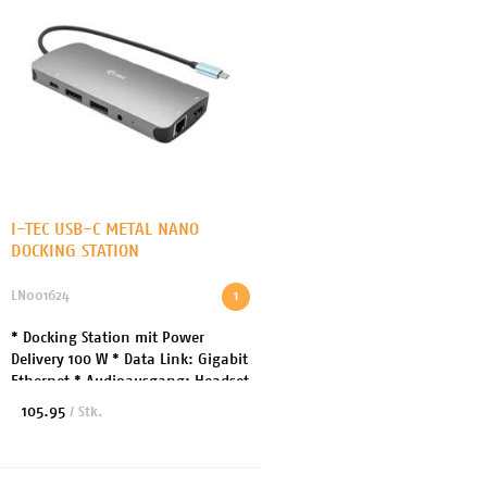
I-TEC USB-C METAL NANO
DOCKING STATION
LN001624
1
* Docking Station mit Power
Delivery 100 W * Data Link: Gigabit
Ethernet * Audioausgang: Headset
* Schnittstellen: 2-DisplayPort/1-
105.95
/ Stk.
HDMI 1x USB-C 3.1 Gen 1 (nur
Daten) 3x ...