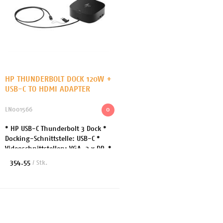
HP THUNDERBOLT DOCK 120W +
USB-C TO HDMI ADAPTER
LN001566
0
* HP USB-C Thunderbolt 3 Dock *
Docking-Schnittstelle: USB-C *
Videoschnittstellen: VGA, 2 x DP, *
Abmessungen (BxTxH): 9.8x 9.8x
354.55
/ Stk.
6.7 cm * Netzwerk: Gigabit
Ethernet * 2 ...