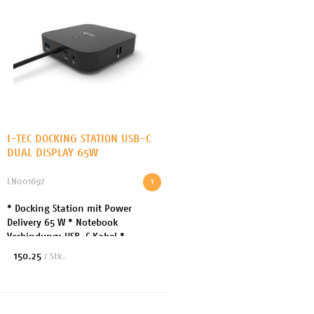
I-TEC DOCKING STATION USB-C
DUAL DISPLAY 65W
LN001697
1
* Docking Station mit Power
Delivery 65 W * Notebook
Verbindung: USB-C Kabel *
Docking-Schnittstelle: USB-C /
150.25
/ Stk.
Thunderbolt 3 *
Videoschnittstellen: 2x DP *
Netzwerk: Gigab...