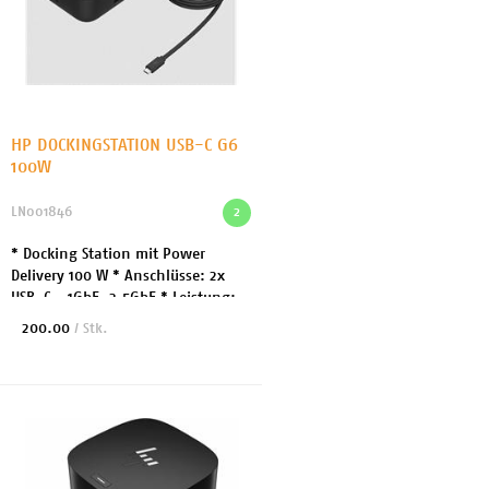
HP DOCKINGSTATION USB-C G6
100W
LN001846
2
* Docking Station mit Power
Delivery 100 W * Anschlüsse: 2x
USB-C - 1GbE, 2.5GbE * Leistung:
100 Watt * Abmessungen: 12x 12x 5
200.00
/ Stk.
cm * Herstellergarantie: 3 Jahre