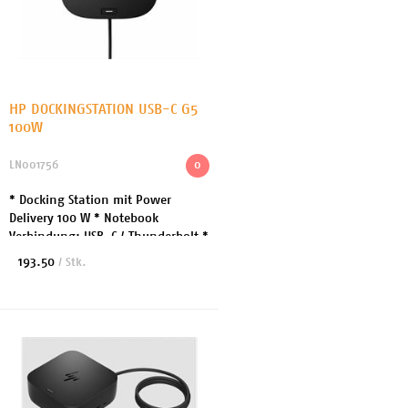
HP DOCKINGSTATION USB-C G5
100W
LN001756
0
* Docking Station mit Power
Delivery 100 W * Notebook
Verbindung: USB-C / Thunderbolt *
Datenanschlüsse: 1x USB 3.0 Typ-C,
193.50
/ Stk.
4x USB Typ-A, 1x RJ45 *
Audio/Video: 1x Mikrofo...