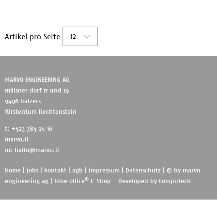
12
Artikel pro Seite
MARVO ENGINEERING AG
mälsner dorf 17 und 19
9496 balzers
fürstentum liechtenstein
t: +423 384 24 16
marvo.li
m:
hallo@marvo.li
home
|
jobs
|
kontakt
|
agb
|
impressum
|
Datenschutz
| © by
marvo
®
engineering ag
|
blue office
E-Shop - Developed by
CompuTech