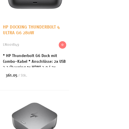
HP DOCKING THUNDERBOLT 4
ULTRA G6 280W
LN001849
0
* HP Thunderbolt G6 Dock mit
Combo-Kabel * Anschlüsse: 2x USB
3.2 Charging 1x HDMI 2.0 / 2x
DisplayPort 1x Netzwerk 3x USB-C
361.05
/ Stk.
3.2 / 1x Thunderbolt * Leistung:
280 Watt * A...