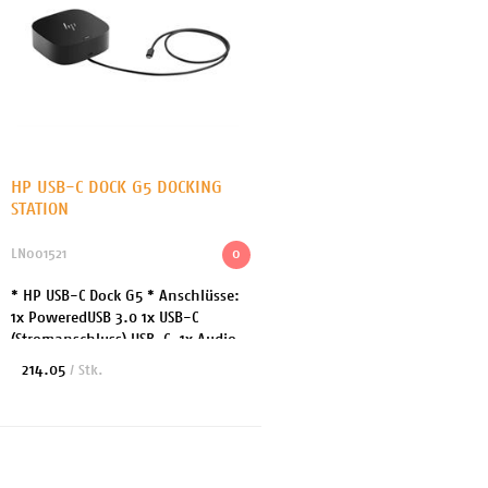
HP USB-C DOCK G5 DOCKING
STATION
LN001521
0
* HP USB-C Dock G5 * Anschlüsse:
1x PoweredUSB 3.0 1x USB-C
(Stromanschluss) USB-C, 1x Audio,
1x SuperSpeed USB 3.0 1x Netzwerk
214.05
/ Stk.
2x DisplayPort 1x HDMI * Leistung:
100 Wat...