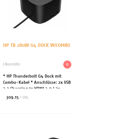
HP TB 280W G4 DOCK W/COMBO
LN001682
0
* HP Thunderbolt G4 Dock mit
Combo-Kabel * Anschlüsse: 2x USB
3.2 Charging 1x HDMI 2.0 / 2x
DisplayPort 1x Netzwerk 1x USB-C
309.15
/ Stk.
3.2 / 1x Thunderbolt * Leistung:
280 Watt * A...