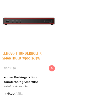
LENOVO THUNDERBOLT 5
SMARTDOCK 7500 265W
LN001850
0
Lenovo Dockingstation
Thunderbolt 5 SmartDoc
Ladefunktion: Ja,
Dockinganschluss: Thunderbolt 5
376.20
/ Stk.
Kompatible Hersteller: Lenovo
VESA-Bohrung vorhanden: Ja