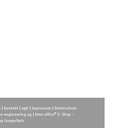
s
|
kontakt
|
agb
|
impressum
|
Datenschutz
®
o engineering ag
|
blue office
E-Shop -
 by
CompuTech