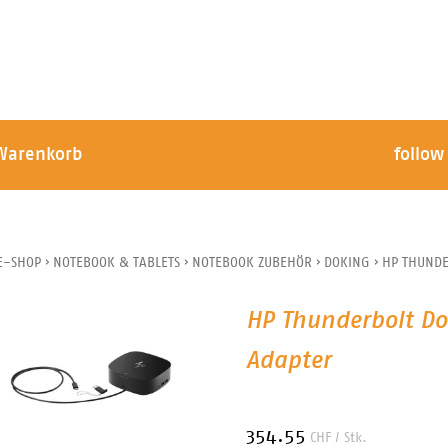
Warenkorb
follow
E-SHOP
›
NOTEBOOK & TABLETS
›
NOTEBOOK ZUBEHÖR
›
DOKING
›
HP THUNDE
HP Thunderbolt Do
Adapter
354.55
CHF
/ Stk.