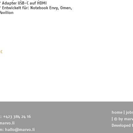
* Adapter USB-C auf HDMI
* Entwickelt für: Notebook Envy, Omen,
Pavilion
-C
home
|
job
t: +423 384 24 16
| © by
marv
marvo.li
Developed
m:
hallo@marvo.li