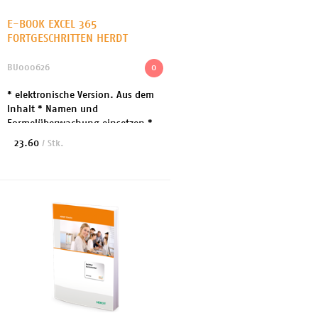
E-BOOK EXCEL 365
FORTGESCHRITTEN HERDT
BU000626
0
* elektronische Version. Aus dem
Inhalt * Namen und
Formelüberwachung einsetzen *
Tabellen gliedern * Individuelle
23.60
/ Stk.
bedingte Formatierungen
verwenden * Daten kombinieren
u...