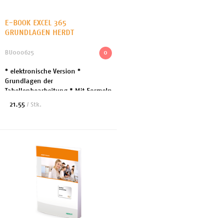
E-BOOK EXCEL 365
GRUNDLAGEN HERDT
BU000625
0
* elektronische Version *
Grundlagen der
Tabellenbearbeitung * Mit Formeln
und Funktionen arbeiten *
21.55
/ Stk.
Diagramme und Sparklines
erstellen und bearbeiten *
Spezielle Gestalt...