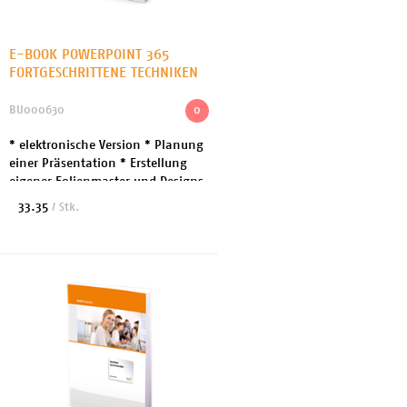
E-BOOK POWERPOINT 365
FORTGESCHRITTENE TECHNIKEN
BU000630
0
* elektronische Version * Planung
einer Präsentation * Erstellung
eigener Folienmaster und Designs
* Bearbeitung ansprechender
33.35
/ Stk.
Animationen und AV-Medien *
innovative Tech...