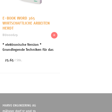
E-BOOK WORD 365
WIRTSCHAFTLICHE ARBEITEN
HERDT
BU000629
0
* elektronische Version *
Grundlegende Techniken für das
Erstellen von umfangreichen
Dokumenten, wie z.B.
25.65
/ Stk.
Masterarbeiten * Praxisnahe
Beispiele mit vielen
Visualisierunge...
MARVO ENGINEERING AG
mälsner dorf 17 und 19