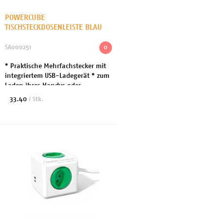
POWERCUBE
TISCHSTECKDOSENLEISTE BLAU
SA000251
0
* Praktische Mehrfachstecker mit
integriertem USB-Ladegerät * zum
Laden ihres Handys oder
einfaches anschliessen von
33.40
/ Stk.
Geräten * Kabellänge: 1.5 m *
Steckertyp: Ausgang 4x ...