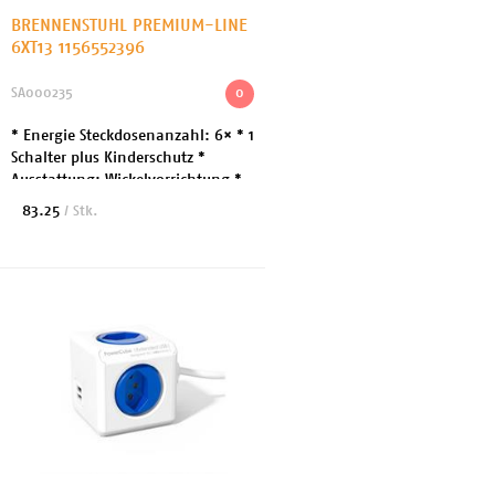
BRENNENSTUHL PREMIUM-LINE
6XT13 1156552396
SA000235
0
* Energie Steckdosenanzahl: 6× * 1
Schalter plus Kinderschutz *
Ausstattung: Wickelvorrichtung *
Frequenzfilter und
83.25
/ Stk.
Überspannungsschutz *
Steckeranordnung: Längs *
Dimens...