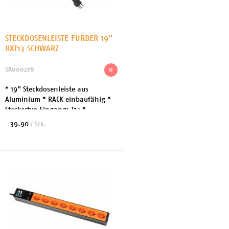
STECKDOSENLEISTE FURBER 19"
8XT13 SCHWARZ
SA000278
0
* 19" Steckdosenleiste aus
Aluminium * RACK einbaufähig *
Steckertyp Eingang: T12 *
Steckertyp Ausgang: T13 *
39.90
/ Stk.
Ausgang: 8x Stromversorgung T13
* Kabellänge 3 m