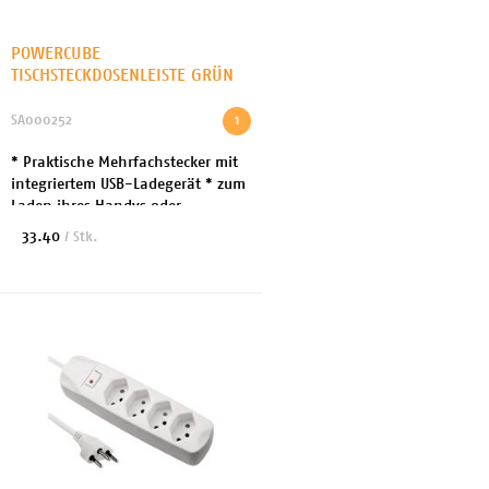
POWERCUBE
TISCHSTECKDOSENLEISTE GRÜN
SA000252
1
* Praktische Mehrfachstecker mit
integriertem USB-Ladegerät * zum
Laden ihres Handys oder
einfaches anschliessen von
33.40
/ Stk.
Geräten * Kabellänge: 1.5 m *
Steckertyp: Ausgang 4x ...