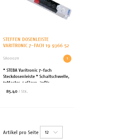
STEFFEN DOSENLEISTE
VARITRONIC 7-FACH 19 9366 52
SA000211
1
* STEBA Varitronic 7-fach
Steckdosenleiste * Schaltschwelle,
1xMaster, 4xSlave, 2xDir
85.40
/ Stk.
12
Artikel pro Seite