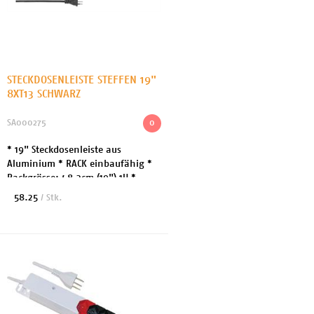
STECKDOSENLEISTE STEFFEN 19"
8XT13 SCHWARZ
SA000275
0
* 19" Steckdosenleiste aus
Aluminium * RACK einbaufähig *
Rackgrösse: 48.3cm (19") 1U *
Steckertyp Eingang: T12 *
58.25
/ Stk.
Steckertyp Ausgang: T13 *
Ausgang: 8x Stromversorgung T1...