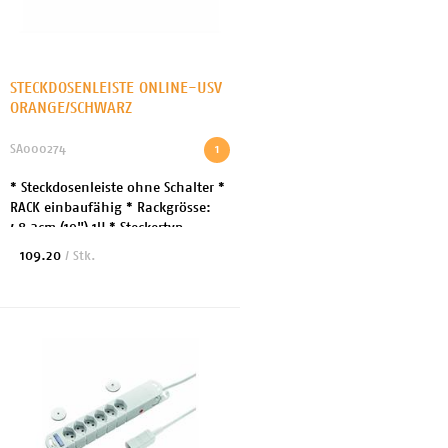
STECKDOSENLEISTE ONLINE-USV
ORANGE/SCHWARZ
SA000274
1
* Steckdosenleiste ohne Schalter *
RACK einbaufähig * Rackgrösse:
48.3cm (19") 1U * Steckertyp
Eingang: 1x IEC-Anschluss *
109.20
/ Stk.
Ausgang: 9x Stromversorgung T13
* Kabellänge 3 ...