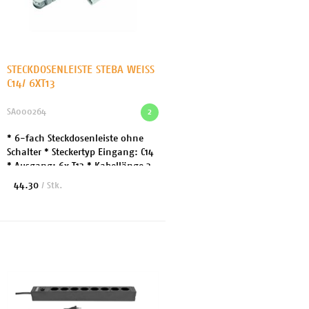
STECKDOSENLEISTE STEBA WEISS
C14/ 6XT13
SA000264
2
* 6-fach Steckdosenleiste ohne
Schalter * Steckertyp Eingang: C14
* Ausgang: 6x T13 * Kabellänge 3
m
44.30
/ Stk.