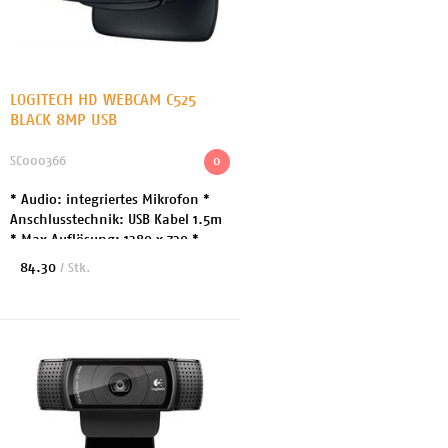
LOGITECH HD WEBCAM C525
BLACK 8MP USB
SC000366
0
* Audio: integriertes Mikrofon *
Anschlusstechnik: USB Kabel 1.5m
* Max Auflösung: 1280 x 720 *
Bewegungserkennung: Ja *
84.30
/ Stk.
Fokuseinstellung: Automatisch