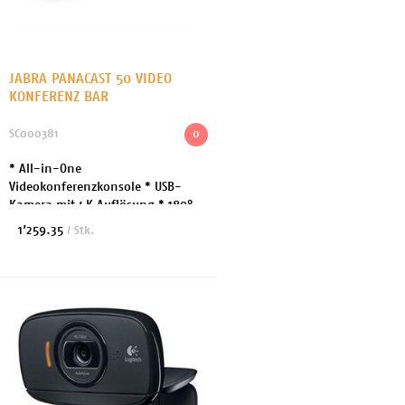
JABRA PANACAST 50 VIDEO
KONFERENZ BAR
SC000381
0
* All-in-One
Videokonferenzkonsole * USB-
Kamera mit 4K Auflösung * 180°
Sichtfeld und 6x digitalen Zoom *
1’259.35
/ Stk.
4 eingebaute Lautsprecher mit 8
Mic Beamforming Arrays * All-
in-...