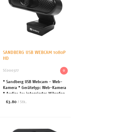
SANDBERG USB WEBCAM 1080P
HD
SC000377
0
* Sandberg USB Webcam - Web-
Kamera * Gerätetyp: Web-Kamera
* Audio: Ja: integriertes Mikrofon
* Anschlusstechnik:
63.80
/ Stk.
Kabelgebunden * Kamera: Farbe *
Max Auflösung: 1920 x 10...