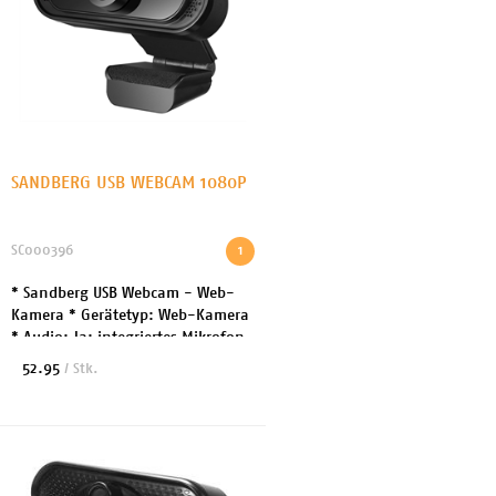
SANDBERG USB WEBCAM 1080P
SC000396
1
* Sandberg USB Webcam - Web-
Kamera * Gerätetyp: Web-Kamera
* Audio: Ja: integriertes Mikrofon
* Anschlusstechnik:
52.95
/ Stk.
Kabelgebunden * Kamera: Farbe *
Max Auflösung: 1920 x 10...