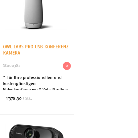
OWL LABS PRO USB KONFERENZ
KAMERA
SC000382
0
* Für Ihre professionellen und
kostengünstigen
Videokonferenzen * Vollständiger
Panoramablick auf den Raum *
1’378.30
/ Stk.
Audio: acht Mikrofone integriert,
drei integrierte Lautsprech...