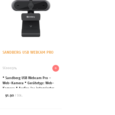
SANDBERG USB WEBCAM PRO
SC000374
0
* Sandberg USB Webcam Pro -
Web-Kamera * Gerätetyp: Web-
Kamera * Audio: Ja: integriertes
Stereomikrofon *
91.90
/ Stk.
Anschlusstechnik: Kabelgebunden
* Kamera: Farbe * Max
Auflösung:...