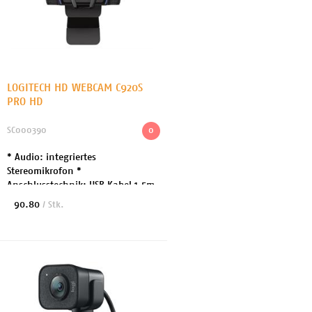
LOGITECH HD WEBCAM C920S
PRO HD
SC000390
0
* Audio: integriertes
Stereomikrofon *
Anschlusstechnik: USB Kabel 1.5m
* Max Auflösung: 1920 x 1080 *
90.80
/ Stk.
Bildrate max 30 Bilder/Sekunde *
Fokuseinstellung: Automatisch *
He...