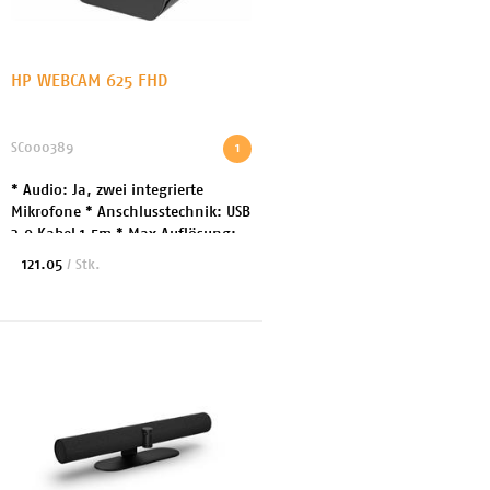
HP WEBCAM 625 FHD
SC000389
1
* Audio: Ja, zwei integrierte
Mikrofone * Anschlusstechnik: USB
3.0 Kabel 1.5m * Max Auflösung:
1920 x 1080 / 4MP *
121.05
/ Stk.
Fokuseinstellung: Automatisch *
Kippbereich (Grad): 90...