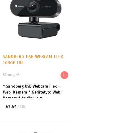
SANDBERG USB WEBCAM FLEX
1080P HD
SC000376
0
* Sandberg USB Webcam Flex -
Web-Kamera * Gerätetyp: Web-
Kamera * Audio: Ja *
Anschlusstechnik: Kabelgebunden
63.45
/ Stk.
* Kamera: Farbe * Max Auflösung:
1920 x 1080 * Video-Modi: 1...