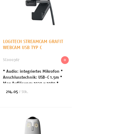
LOGITECH STREAMCAM GRAFIT
WEBCAM USB TYP C
SC000367
0
* Audio: integriertes Mikrofon *
Anschlusstechnik: USB-C 1.5m *
Max Auflösung: 1920 x 1080 *
Video Modi: 1080p *
214.05
/ Stk.
Bewegungserkennung: Ja *
Fokuseinstellung: Automatisch