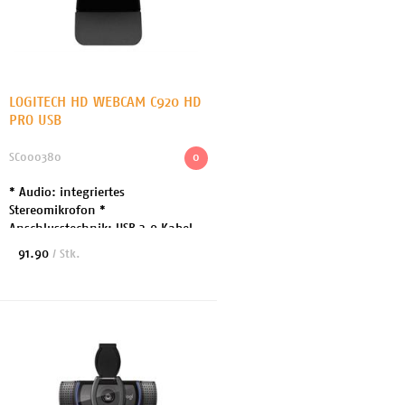
LOGITECH HD WEBCAM C920 HD
PRO USB
SC000380
0
* Audio: integriertes
Stereomikrofon *
Anschlusstechnik: USB 2.0 Kabel
1.5m * Max Auflösung: 1920 x 1080
91.90
/ Stk.
* Fokuseinstellung: Automatisch *
Herstellergarantie: 2 Jahre Gar...