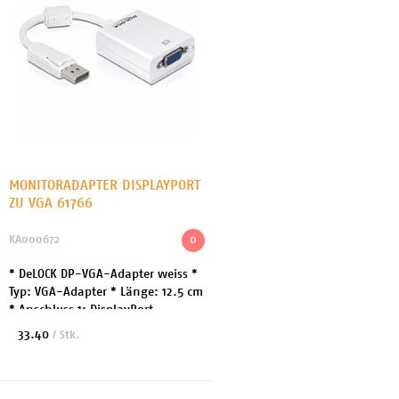
MONITORADAPTER DISPLAYPORT
ZU VGA 61766
KA000672
0
* DeLOCK DP-VGA-Adapter weiss *
Typ: VGA-Adapter * Länge: 12.5 cm
* Anschluss 1: DisplayPort -
männlich * Anschluss 2: VGG 15-
33.40
/ Stk.
polig - weiblich