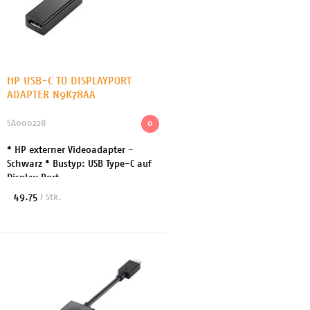
HP USB-C TO DISPLAYPORT
ADAPTER N9K78AA
SA000228
0
* HP externer Videoadapter -
Schwarz * Bustyp: USB Type-C auf
Display Port
49.75
/ Stk.