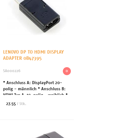
LENOVO DP TO HDMI DISPLAY
ADAPTER 0B47395
SA000226
0
* Anschluss A: DisplayPort 20-
polig - männlich * Anschluss B:
HDMI Typ A, 19-polig - weiblich *
Länge: 4.6 cm * Farbe: schwarz
27.55
/ Stk.