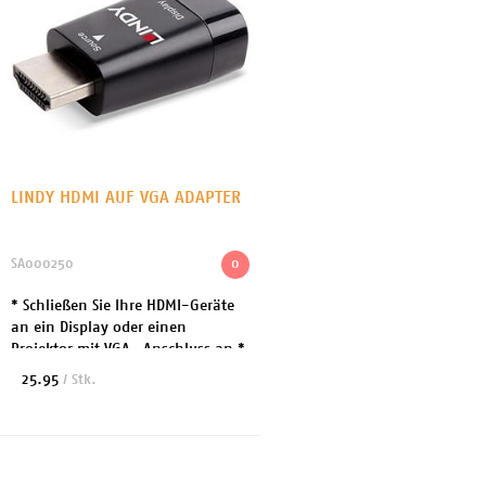
LINDY HDMI AUF VGA ADAPTER
SA000250
0
* Schließen Sie Ihre HDMI-Geräte
an ein Display oder einen
Projektor mit VGA- Anschluss an *
konvertiert HDMI-Signale bis
25.95
/ Stk.
1080p und 1920x1200 in VGA *
Eingang: HDMI - män...