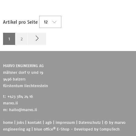
12
Artikel pro Seite
1
2
MARVO ENGINEERING AG
mälsner dorf 17 und 19
9496 balzers
fürstentum liechtenstein
t: +423 384 24 16
marvo.li
m:
hallo@marvo.li
home
|
jobs
|
kontakt
|
agb
|
impressum
|
Datenschutz
| © by
marvo
®
engineering ag
|
blue office
E-Shop - Developed by
CompuTech