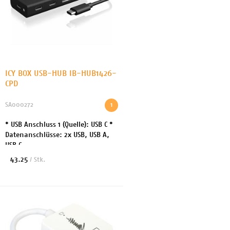
ICY BOX USB-HUB IB-HUB1426-
CPD
SA000272
1
* USB Anschluss 1 (Quelle): USB C *
Datenanschlüsse: 2x USB, USB A,
USB C
43.25
/ Stk.