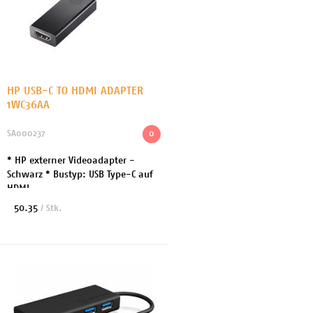
HP USB-C TO HDMI ADAPTER
1WC36AA
SA000237
0
* HP externer Videoadapter -
Schwarz * Bustyp: USB Type-C auf
HDMI
50.35
/ Stk.