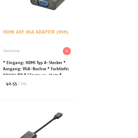
HDMI AUF VGA ADAPTER 38185
SA000214
0
* Eingang: HDMI Typ A-Stecker *
Ausgang: VGA-Buchse * Farbtiefe:
8/10/12 Bit * Länge: ca. 15cm *
Farbe: schwarz
40.55
/ Stk.