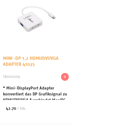
MINI-DP 1.2 HDMI/DVI/VGA
ADAPTER 41035
SA000229
0
* Mini-DisplayPort Adapter
konvertiert das DP Grafiksignal zu
HDMI/DVI/VGA * verbindet Mac/PC
mit DisplayPort/Mini-DP Ausgang
42.70
/ Stk.
mit einem HDMI, DVI-D oder VGA
Monitor * Unt...