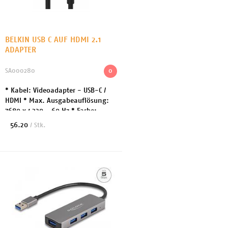
BELKIN USB C AUF HDMI 2.1
ADAPTER
SA000280
0
* Kabel: Videoadapter - USB-C /
HDMI * Max. Ausgabeauflösung:
7680 x 4320 - 60 Hz * Farbe:
Schwarz * Anschlüsse: USB-C /
56.20
/ Stk.
HDMI * Besonderheiten: 4K144Hz-
Unterstützung + 8K...