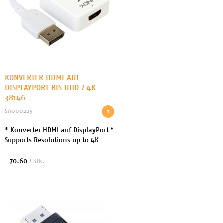
KONVERTER HDMI AUF
DISPLAYPORT BIS UHD / 4K
38146
SA000225
1
* Konverter HDMI auf DisplayPort *
Supports Resolutions up to 4K
(3840x2160p) at 30Hz
70.60
/ Stk.