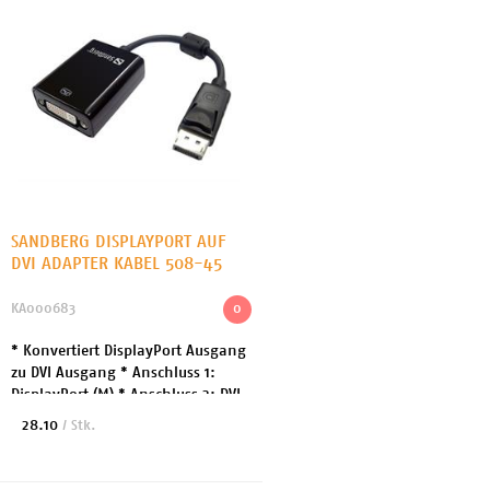
SANDBERG DISPLAYPORT AUF
DVI ADAPTER KABEL 508-45
KA000683
0
* Konvertiert DisplayPort Ausgang
zu DVI Ausgang * Anschluss 1:
DisplayPort (M) * Anschluss 2: DVI-
I (W) 07.12.11 RM GV "Bestand von
28.10
/ Stk.
-2 -> 0