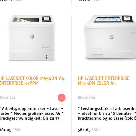
fähig: Ja * Medi...
AirPrint-fähig: Ja * ...
HP LASERJET COLOR M554DN A4
HP LASERJET ENTERPRISE
ENTERPRISE 33PPM
M455DN COLOR A4
DR001021
0
DR001050
* Arbeitsgruppendrucker - Laser -
* Leistungsstarker Farblaserdr
Farbe * Mediengrößenklasse: A4 *
– ideal für bis zu 10 Benutzer 
Druckgeschwindigkeit: Bis zu 33
Drucktechnologie: Laser (color)
Seiten/Min. - s/w * Max.
Bedienung: Touchscreen * Ma
Auflösung: 1200 x 1200 dpi *
Druckgeschwindigkeit: 27 Seit
681.05
582.65
/ Stk.
/ Stk.
Schnittstelle: US...
Bis z...