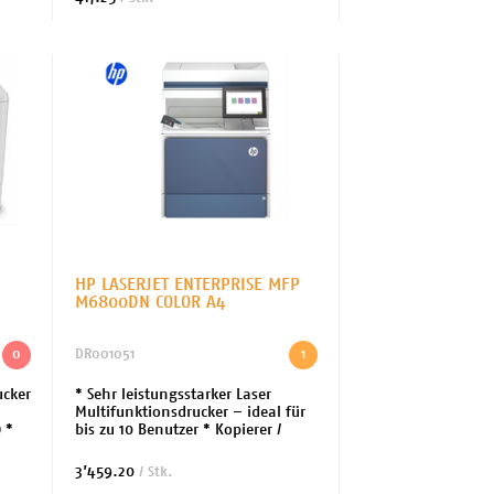
AirPrint-fähig: Ja * ...
HP LASERJET ENTERPRISE MFP
M6800DN COLOR A4
0
DR001051
1
ucker
* Sehr leistungsstarker Laser
*
Multifunktionsdrucker – ideal für
 *
bis zu 10 Benutzer * Kopierer /
x.
Drucker / Scanner *
en
Drucktechnologie: Laser (color) *
3’459.20
/ Stk.
Bedienung: Touchscre...