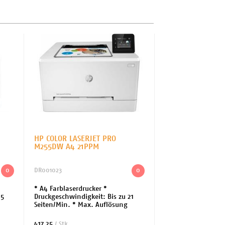
HP COLOR LASERJET PRO
M255DW A4 21PPM
0
DR001023
0
* A4 Farblaserdrucker *
25
Druckgeschwindigkeit: Bis zu 21
Seiten/Min. * Max. Auflösung
lle:
(S/W): 600x600 dpi * Schnittstelle:
USB, LAN, WiFi, Bluetooth *
417.25
/ Stk.