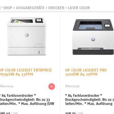
E-SHOP
›
AUSGABEGERÄTE
›
DRUCKER
›
LASER COLOR
HP COLOR LASERJET ENTRPRISE
HP COLOR LASERJET PRO
M554DW A4 33PPM
3202DW A4 25PPM
DR001024
0
DR001036
* A4 Farblaserdrucker *
* A4 Farblaserdrucker *
Druckgeschwindigkeit: Bis zu 33
Druckgeschwindigkeit: Bis zu 
Seiten/Min. * Max. Auflösung (S/W
Seiten/Min. * Max. Auflösung
+ Farbe): 1200 x 1200 dpi *
(S/W): 600x600 dpi * Schnittste
Schnittstelle: USB, LAN, * AirPrint-
USB, LAN, WiFi, Bluetooth *
686.45
308.10
/ Stk.
/ Stk.