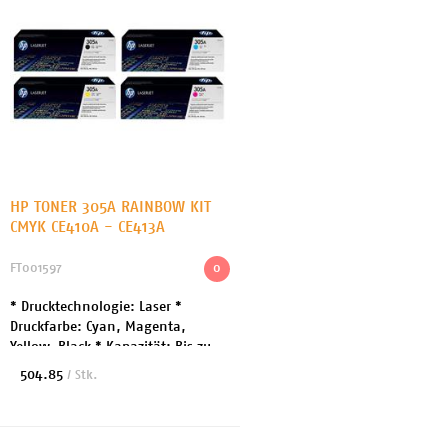
HP TONER 305A RAINBOW KIT
CMYK CE410A - CE413A
FT001597
0
* Drucktechnologie: Laser *
Druckfarbe: Cyan, Magenta,
Yellow, Black * Kapazität: Bis zu
2600 Seiten * Enthaltene Menge:
504.85
/ Stk.
je 1 Toner * Entwickelt für: HP
Color LaserJet Pr...