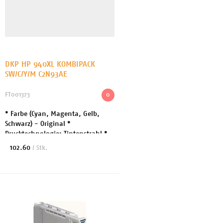
DKP HP 940XL KOMBIPACK
SW/C/Y/M C2N93AE
FT001373
0
* Farbe (Cyan, Magenta, Gelb,
Schwarz) - Original *
Drucktechnologie: Tintenstrahl *
Druckfarbe: Farbe (Cyan, Magenta,
102.60
/ Stk.
Gelb, Schwarz) *
Patronenleistung: Hohe
Ergiebigkei...