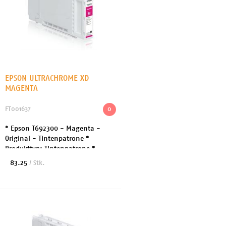
EPSON ULTRACHROME XD
MAGENTA
FT001637
0
* Epson T692300 - Magenta -
Original - Tintenpatrone *
Produkttyp: Tintenpatrone *
Drucktechnologie: Tintenstrahl *
83.25
/ Stk.
Druckfarbe: Magenta * Kapazität:
110 ml * Patronenmerk...