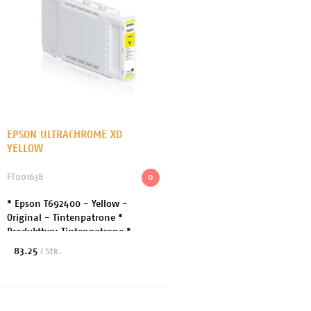
EPSON ULTRACHROME XD
YELLOW
FT001638
0
* Epson T692400 - Yellow -
Original - Tintenpatrone *
Produkttyp: Tintenpatrone *
Drucktechnologie: Tintenstrahl *
83.25
/ Stk.
Druckfarbe: Yellow * Kapazität: 110
ml * Patronenmerkma...