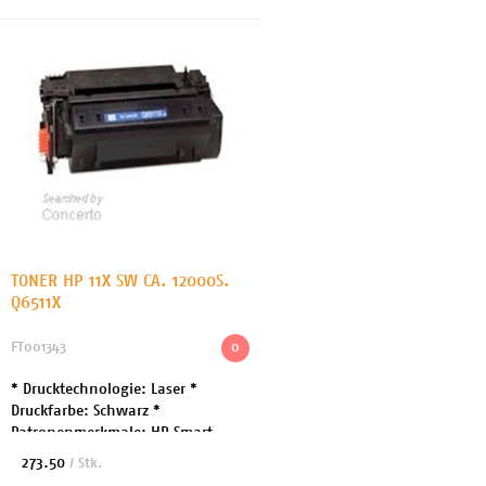
TONER HP 11X SW CA. 12000S.
Q6511X
FT001343
0
* Drucktechnologie: Laser *
Druckfarbe: Schwarz *
Patronenmerkmale: HP Smart
Printing * Kapazität: Bis zu 12000
273.50
/ Stk.
Seiten bei 5% Deckung *