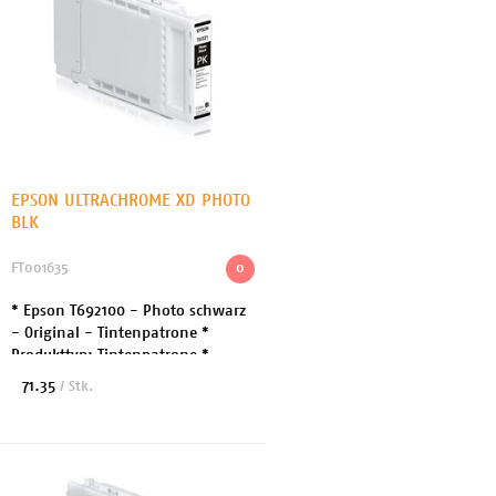
EPSON ULTRACHROME XD PHOTO
BLK
FT001635
0
* Epson T692100 - Photo schwarz
- Original - Tintenpatrone *
Produkttyp: Tintenpatrone *
Drucktechnologie: Tintenstrahl *
71.35
/ Stk.
Druckfarbe: Photo schwarz *
Kapazität: 110 ml * ...