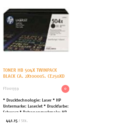
TONER HB 504X TWINPACK
BLACK CA. 2X10000S. CE250XD
FT001359
0
* Drucktechnologie: Laser * HP
Untermarke: LaserJet * Druckfarbe:
Schwarz * Patronenmerkmale: HP
ColorSphere * Kapazität: Bis zu
441.15
/ Stk.
10500 Seiten * Enthaltene Menge:
2er-Pack...