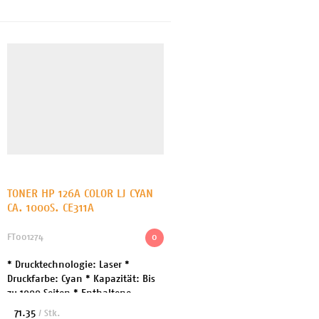
Enthaltene Menge: 1 * Entwickelt
f...
TONER HP 126A COLOR LJ CYAN
CA. 1000S. CE311A
FT001274
0
* Drucktechnologie: Laser *
Druckfarbe: Cyan * Kapazität: Bis
zu 1000 Seiten * Enthaltene
Menge: 1 * Entwickelt für: Color
71.35
/ Stk.