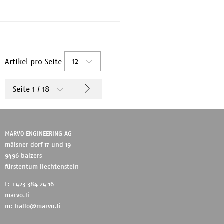
LaserJet Pro CP1025, CP1025nw
LaserJet Pro 100 ...
12
Artikel pro Seite
Seite 1 / 18
MARVO ENGINEERING AG
mälsner dorf 17 und 19
9496 balzers
fürstentum liechtenstein
t: +423 384 24 16
marvo.li
m:
hallo@marvo.li