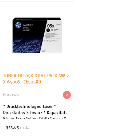
TONER HP 05X DUAL PACK SW 2
X 6500S. CE505XD
FT001324
0
* Drucktechnologie: Laser *
Druckfarbe: Schwarz * Kapazität:
Bis zu 6500 Seiten ISO/IEC 19752 *
Enthaltene Menge: 2er Pack *
355.65
/ Stk.
Entwickelt für: LaserJet P205* Serie