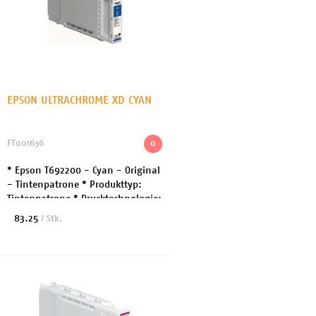
EPSON ULTRACHROME XD CYAN
FT001636
0
* Epson T692200 - Cyan - Original
- Tintenpatrone * Produkttyp:
Tintenpatrone * Drucktechnologie:
Tintenstrahl * Druckfarbe: Cyan *
83.25
/ Stk.
Kapazität: 110 ml *
Patronenmerkmale: ...