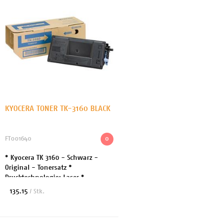
KYOCERA TONER TK-3160 BLACK
FT001640
0
* Kyocera TK 3160 - Schwarz -
Original - Tonersatz *
Drucktechnologie: Laser *
Druckfarbe: Schwarz *
135.15
/ Stk.
Ergiebigkeit: Bis zu 12500 Seiten
bei 5% Deckung * Kompatibel mit:
EC...