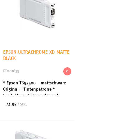
EPSON ULTRACHROME XD MATTE
BLACK
FT001639
0
* Epson T692500 - mattschwarz -
Original - Tintenpatrone *
Produkttyp: Tintenpatrone *
Drucktechnologie: Tintenstrahl *
72.95
/ Stk.
Druckfarbe: Mattschwarz *
Kapazität: 110 ml * Patr...