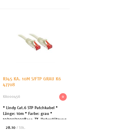
Paarweise V...
RJ45 KA. 10M S/FTP GRAU K6
47708
KA000456
0
* Lindy Cat.6 STP Patchkabel *
Länge: 10m * Farbe: grau *
10/100/1000Base-TX-Unterstützung
* Kategorie 6, 26AWG, Gigabit
28.10
/ Stk.