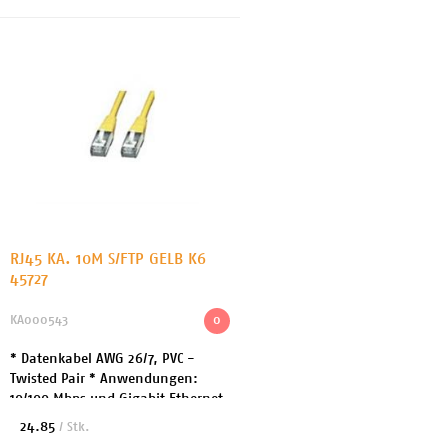
RJ45 KA. 10M S/FTP GELB K6
45727
KA000543
0
* Datenkabel AWG 26/7, PVC -
Twisted Pair * Anwendungen:
10/100 Mbps und Gigabit Ethernet
geschirmt inkl. Knickschutz. 2x RJ
24.85
/ Stk.
45 Stecker (Kontakte vergoldet) *