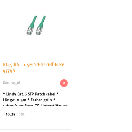
RJ45 KA. 0.5M S/FTP GRÜN K6
47746
KA000536
0
* Lindy Cat.6 STP Patchkabel *
Länge: 0.5m * Farbe: grün *
10/100/1000Base-TX-Unterstützung
* Kategorie 6, 26AWG, Gigabit
10.25
/ Stk.
kompatibel * Stecker: RJ45
geschirmt, Snagless (...