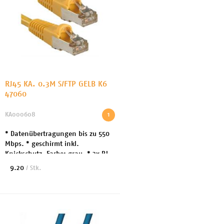
RJ45 KA. 0.3M S/FTP GELB K6
47060
KA000608
1
* Datenübertragungen bis zu 550
Mbps. * geschirmt inkl.
Knickschutz. Farbe: grau. * 2x RJ
45 Stecker (Kontakte vergoldet) *
9.20
/ Stk.
Paarweise Verseilung - 1/2, 3/6,
4/5, 7/8. * A...