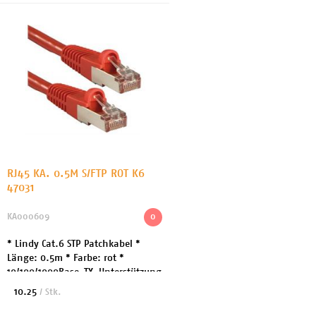
RJ45 KA. 0.5M S/FTP ROT K6
47031
KA000609
0
* Lindy Cat.6 STP Patchkabel *
Länge: 0.5m * Farbe: rot *
10/100/1000Base-TX-Unterstützung
* Kategorie 6, 26AWG, Gigabit
10.25
/ Stk.
kompatibel * Stecker: RJ45
geschirmt, Snagless (K...