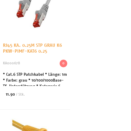
RJ45 KA. 0.25M STP GRAU K6
PKW-PIMF-KAT6 0.25
KA000678
0
* Cat.6 STP Patchkabel * Länge: 1m
* Farbe: grau * 10/100/1000Base-
TX-Unterstützung * Kategorie 6,
26AWG, Gigabit kompatibel *
11.90
/ Stk.
Stecker: RJ45 geschirmt, Snagless
(Klinkens...