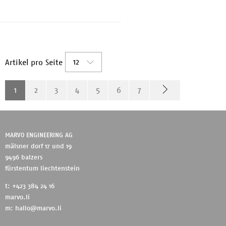
kompatibel * Stecker: RJ45
geschirmt, Snagless (K...
12
Artikel pro Seite
1
2
3
4
5
6
7
MARVO ENGINEERING AG
mälsner dorf 17 und 19
9496 balzers
fürstentum liechtenstein
t: +423 384 24 16
marvo.li
m:
hallo@marvo.li