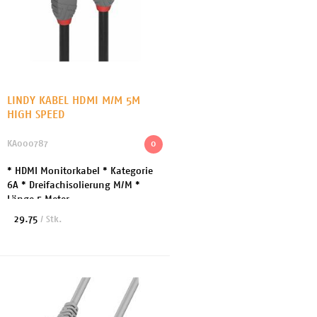
LINDY KABEL HDMI M/M 5M
HIGH SPEED
KA000787
0
* HDMI Monitorkabel * Kategorie
6A * Dreifachisolierung M/M *
Länge 5 Meter
29.75
/ Stk.