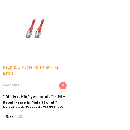
RJ45 KA. 0.5M S/FTP ROT K6
47016
KA000531
0
* Stecker: RJ45 geschirmt, * PIMF-
Kabel (Paare In Metall Folie) *
belegt nach Farbcode TIA/EIA-568-
B * goldbeschichtete Kontakte
9.75
/ Stk.
(15U) * 10/100/1000Base-TX-
Unterstützung ...