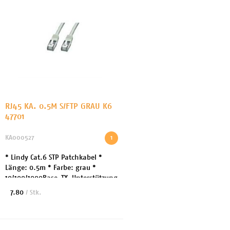
RJ45 KA. 0.5M S/FTP GRAU K6
47701
KA000527
1
* Lindy Cat.6 STP Patchkabel *
Länge: 0.5m * Farbe: grau *
10/100/1000Base-TX-Unterstützung
* Kategorie 6, 26AWG, Gigabit
7.80
/ Stk.
kompatibel * Stecker: RJ45
geschirmt, Snagless (...