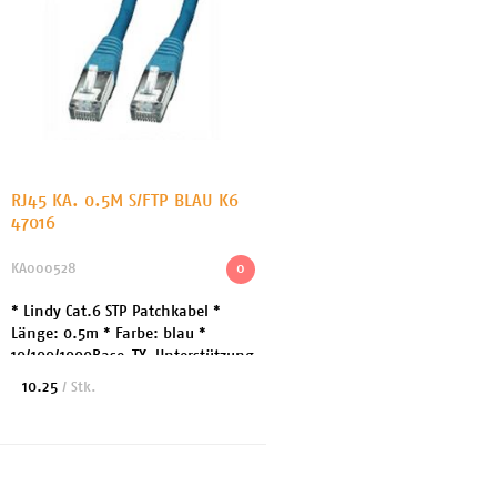
RJ45 KA. 0.5M S/FTP BLAU K6
47016
KA000528
0
* Lindy Cat.6 STP Patchkabel *
Länge: 0.5m * Farbe: blau *
10/100/1000Base-TX-Unterstützung
* Kategorie 6, 26AWG, Gigabit
10.25
/ Stk.
kompatibel * Stecker: RJ45
geschirmt, Snagless (...