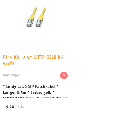
RJ45 KA. 0.5M S/FTP GELB K6
47761
KA000540
0
* Lindy Cat.6 STP Patchkabel *
Länge: 0.5m * Farbe: gelb *
10/100/1000Base-TX-Unterstützung
* Kategorie 6, 26AWG, Gigabit
9.20
/ Stk.
kompatibel * Stecker: RJ45
geschirmt, Snagless (...