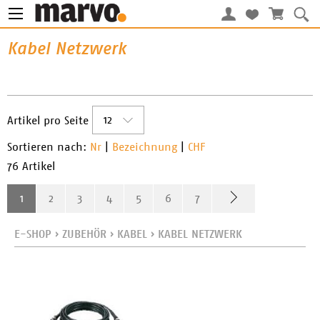
Kabel Netzwerk
12
Artikel pro Seite
Sortieren nach:
Nr
|
Bezeichnung
|
CHF
76 Artikel
1
2
3
4
5
6
7
E-SHOP
›
ZUBEHÖR
›
KABEL
›
KABEL NETZWERK