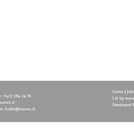
home
|
job
t: +423 384 24 16
| © by
marv
marvo.li
Developed
m:
hallo@marvo.li