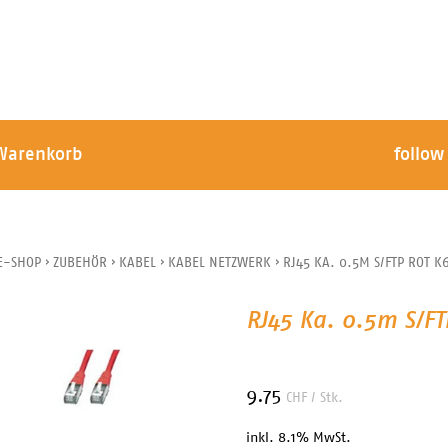
Warenkorb
follow
E-SHOP
›
ZUBEHÖR
›
KABEL
›
KABEL NETZWERK
›
RJ45 KA. 0.5M S/FTP ROT K
RJ45 Ka. 0.5m S/FT
9.75
CHF
/ Stk.
inkl. 8.1% MwSt.