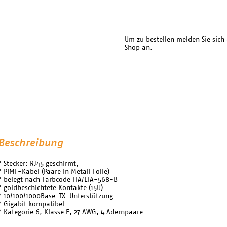
Um zu bestellen melden Sie sich
Shop an.
Beschreibung
* Stecker: RJ45 geschirmt,
* PIMF-Kabel (Paare In Metall Folie)
* belegt nach Farbcode TIA/EIA-568-B
* goldbeschichtete Kontakte (15U)
* 10/100/1000Base-TX-Unterstützung
* Gigabit kompatibel
* Kategorie 6, Klasse E, 27 AWG, 4 Adernpaare