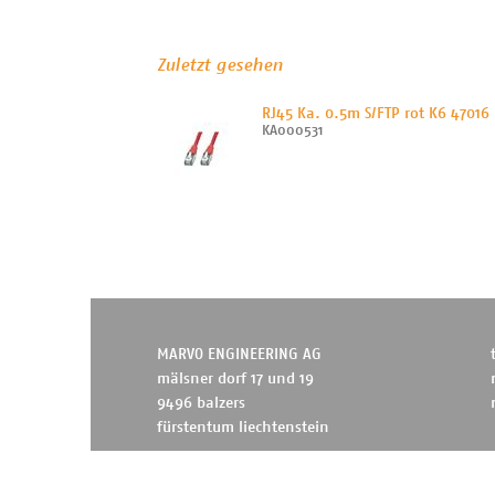
Zuletzt gesehen
RJ45 Ka. 0.5m S/FTP rot K6 47016
KA000531
MARVO ENGINEERING AG
mälsner dorf 17 und 19
9496 balzers
fürstentum liechtenstein