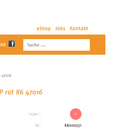
eShop
Jobs
Kontakt
 us
6 47016
P rot K6 47016
Lager::
0
Nr:
KA000531