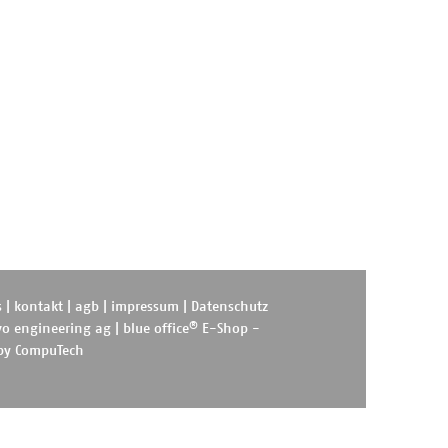
s
|
kontakt
|
agb
|
impressum
|
Datenschutz
®
o engineering ag
|
blue office
E-Shop -
 by
CompuTech