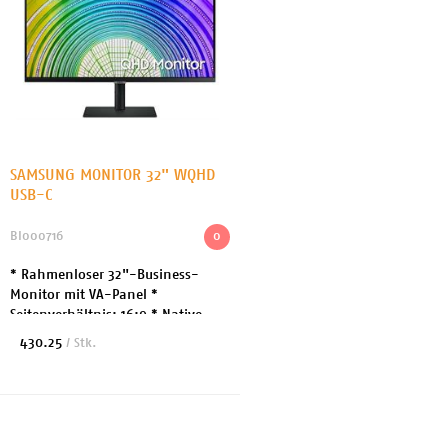
SAMSUNG MONITOR 32" WQHD
USB-C
BI000716
0
* Rahmenloser 32"-Business-
Monitor mit VA-Panel *
Seitenverhältnis: 16:9 * Native
Auflösung: QHD 2560 x 1440 bei 75
430.25
/ Stk.
Hz * Curved: Nein * Helligkeit: 300
cd/m² * Kontrast: ...