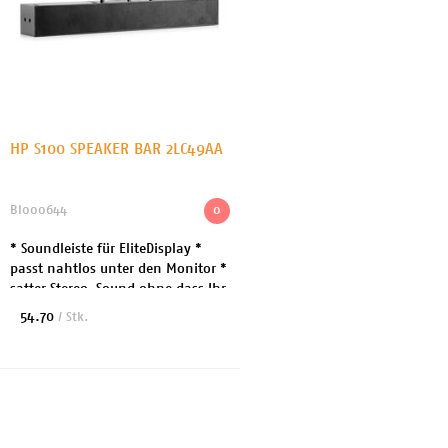
HP S100 SPEAKER BAR 2LC49AA
BI000644
0
* Soundleiste für EliteDisplay *
passt nahtlos unter den Monitor *
satter Stereo-Sound ohne dass Ihr
Schreibtisch zu voll wird * zu
54.70
/ Stk.
EliteDisplay E243, E243i