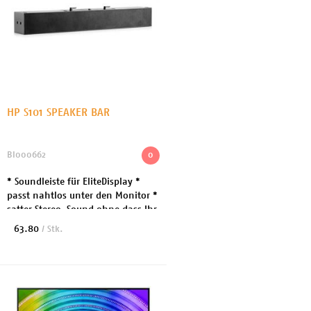
HP S101 SPEAKER BAR
BI000662
0
* Soundleiste für EliteDisplay *
passt nahtlos unter den Monitor *
satter Stereo-Sound ohne dass Ihr
Schreibtisch zu voll wird * zu
63.80
/ Stk.
EliteDisplay E243, E243i