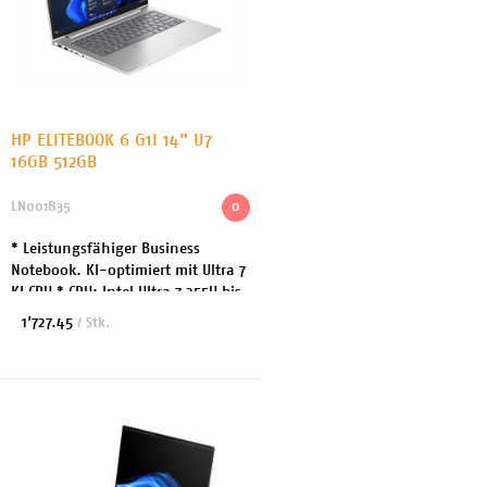
HP ELITEBOOK 6 G1I 14" U7
16GB 512GB
LN001835
0
* Leistungsfähiger Business
Notebook. KI-optimiert mit Ultra 7
KI CPU * CPU: Intel Ultra 7 255U bis
5.2GHz 12 Cores * Arbeitsspeicher:
1’727.45
/ Stk.
16GB DDR5 * Festplatte: 512 GB SSD
...