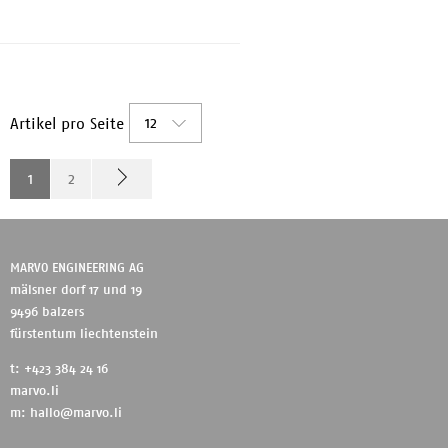
16GB DDR5 * Festplatte: 512 GB SSD
- NVM...
12
Artikel pro Seite
1
2
MARVO ENGINEERING AG
mälsner dorf 17 und 19
9496 balzers
fürstentum liechtenstein
t: +423 384 24 16
marvo.li
m:
hallo@marvo.li