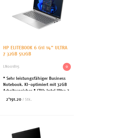
HP ELITEBOOK 6 G1I 14" ULTRA
7 32GB 512GB
LN001815
0
* Sehr leistungsfähiger Business
Notebook. KI-optimiert mit 32GB
Arbeitsspeicher * CPU: Intel Ultra 7
255U bis 5.2GHz 12 Cores *
2’191.20
/ Stk.
Arbeitsspeicher: 32GB DDR5 *
Festplatte: ...