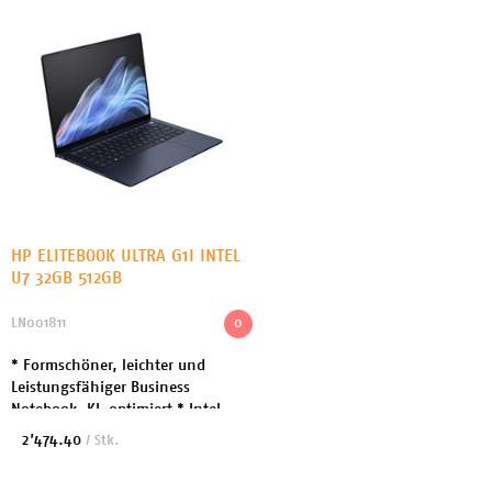
HP ELITEBOOK ULTRA G1I INTEL
U7 32GB 512GB
LN001811
0
* Formschöner, leichter und
Leistungsfähiger Business
Notebook. KI-optimiert * Intel
Ultra 7 4.8GHz 8 Cores *
2’474.40
/ Stk.
Arbeitsspeicher: 32GB LPDDR5X *
Festplatte: 512GB SSD - NVMe...