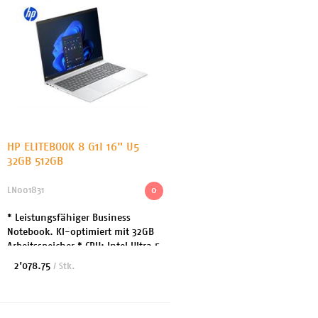
HP ELITEBOOK 8 G1I 16" U5
32GB 512GB
LN001831
0
* Leistungsfähiger Business
Notebook. KI-optimiert mit 32GB
Arbeitsspeicher * CPU: Intel Ultra 5
225H bis 4.9GHz 12 Cores *
2’078.75
/ Stk.
Arbeitsspeicher: 32GB DDR5 *
Festplatte: 512 G...