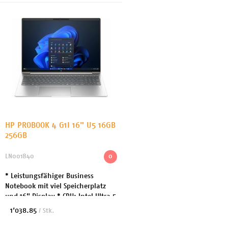
HP PROBOOK 4 G1I 16" U5 16GB
256GB
LN001840
0
* Leistungsfähiger Business
Notebook mit viel Speicherplatz
und 16" Display * CPU: Intel Ultra 5
225U / 4.8GHz * Arbeitsspeicher:
1’038.85
/ Stk.
16GB DDR5 * Festplatte: 512 GB SSD
- NVM...