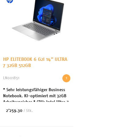
HP ELITEBOOK 6 G2I 14" ULTRA
7 32GB 512GB
LN001851
1
* Sehr leistungsfähiger Business
Notebook. KI-optimiert mit 32GB
Arbeitsspeicher * CPU: Intel Ultra 7
Serie 3 / 6 Cores * NPU: 17 Tops *
2’259.30
/ Stk.
Arbeitsspeicher: 32GB DDR5 *
Fest...