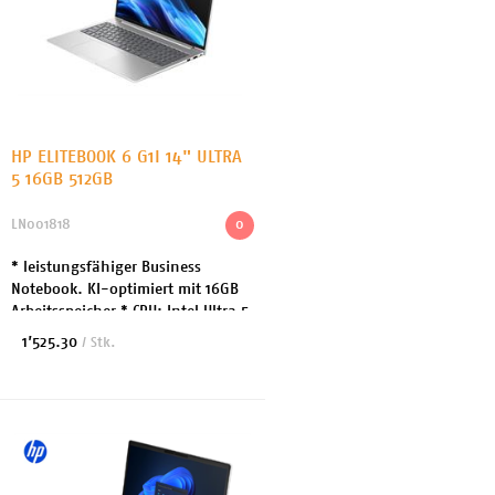
HP ELITEBOOK 6 G1I 14" ULTRA
5 16GB 512GB
LN001818
0
* leistungsfähiger Business
Notebook. KI-optimiert mit 16GB
Arbeitsspeicher * CPU: Intel Ultra 5
255U bis 5.2GHz 12 Cores *
1’525.30
/ Stk.
Arbeitsspeicher: 16B DDR5 *
Festplatte: 512 GB...