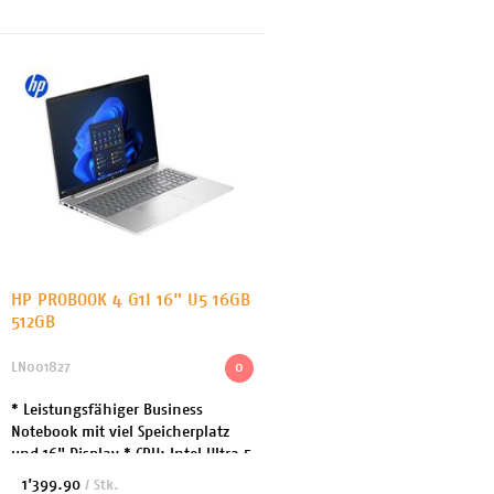
- NVM...
HP PROBOOK 4 G1I 16" U5 16GB
512GB
LN001827
0
* Leistungsfähiger Business
Notebook mit viel Speicherplatz
und 16" Display * CPU: Intel Ultra 5
225U / 4.8GHz * Arbeitsspeicher:
1’399.90
/ Stk.