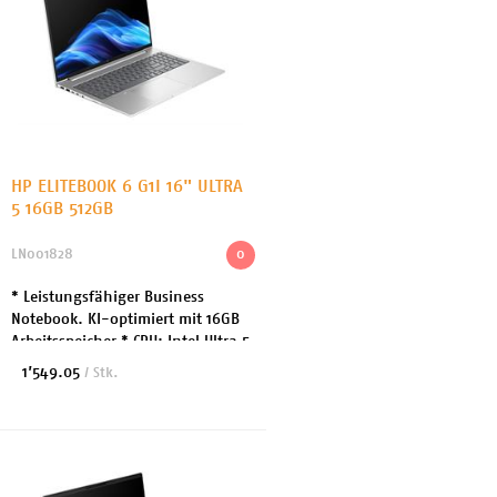
HP ELITEBOOK 6 G1I 16" ULTRA
5 16GB 512GB
LN001828
0
* Leistungsfähiger Business
Notebook. KI-optimiert mit 16GB
Arbeitsspeicher * CPU: Intel Ultra 5
225U bis 4.8GHz * Arbeitsspeicher:
1’549.05
/ Stk.
16GB DDR5 * Festplatte: 512 GB SSD
- N...