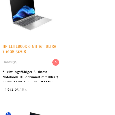
HP ELITEBOOK 6 G1I 16" ULTRA
7 16GB 512GB
LN001834
0
* Leistungsfähiger Business
Notebook. KI-optimiert mit Ultra 7
KI CPU * CPU: Intel Ultra 7 225U bis
4.8GHz 12 Cores * Arbeitsspeicher:
1’642.05
/ Stk.
16GB DDR5 * Festplatte: 512 GB SSD
...