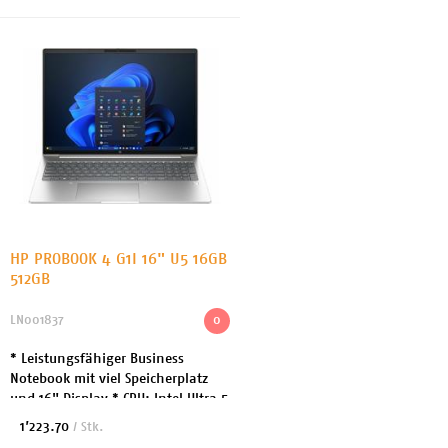
HP PROBOOK 4 G1I 16" U5 16GB
512GB
LN001837
0
* Leistungsfähiger Business
Notebook mit viel Speicherplatz
und 16" Display * CPU: Intel Ultra 5
225U / 4.8GHz * Arbeitsspeicher:
1’223.70
/ Stk.
16GB DDR5 * Festplatte: 512 GB SSD