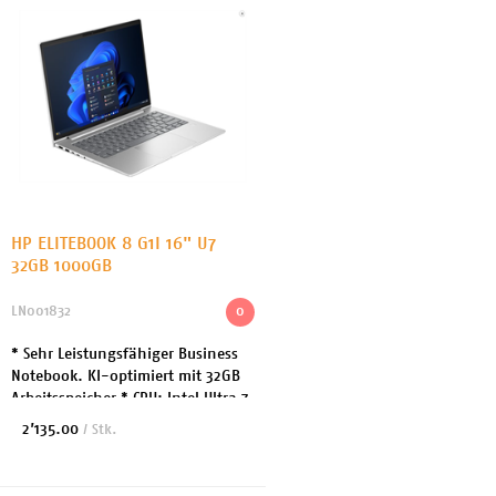
HP ELITEBOOK 8 G1I 16" U7
32GB 1000GB
LN001832
0
* Sehr Leistungsfähiger Business
Notebook. KI-optimiert mit 32GB
Arbeitsspeicher * CPU: Intel Ultra 7
255H bis 5.1GHz 12 Cores * Intel AI
2’135.00
/ Stk.
Boost - bis zu 13 TOPS * Arbeits...