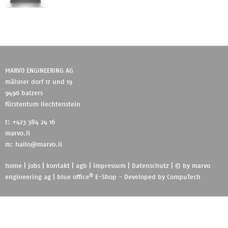
MARVO ENGINEERING AG
mälsner dorf 17 und 19
9496 balzers
fürstentum liechtenstein
t: +423 384 24 16
marvo.li
m:
hallo@marvo.li
home
|
jobs
|
kontakt
|
agb
|
impressum
|
Datenschutz
| © by
marvo
®
engineering ag
|
blue office
E-Shop - Developed by
CompuTech