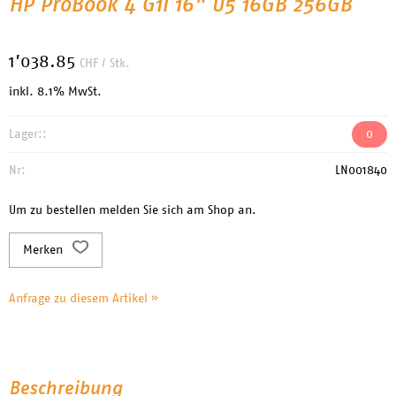
HP ProBook 4 G1i 16" U5 16GB 256GB
1’038.85
CHF
/ Stk.
inkl. 8.1% MwSt.
Lager::
0
Nr:
LN001840
Um zu bestellen melden Sie sich am Shop an.
Merken
Anfrage zu diesem Artikel »
Beschreibung