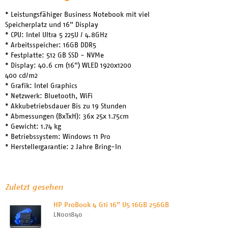
* Leistungsfähiger Business Notebook mit viel
Speicherplatz und 16" Display
* CPU: Intel Ultra 5 225U / 4.8GHz
* Arbeitsspeicher: 16GB DDR5
* Festplatte: 512 GB SSD - NVMe
* Display: 40.6 cm (16") WLED 1920x1200
400 cd/m2
* Grafik: Intel Graphics
* Netzwerk: Bluetooth, WiFi
* Akkubetriebsdauer Bis zu 19 Stunden
* Abmessungen (BxTxH): 36x 25x 1.75cm
* Gewicht: 1.74 kg
* Betriebssystem: Windows 11 Pro
* Herstellergarantie: 2 Jahre Bring-In
Zuletzt gesehen
HP ProBook 4 G1i 16" U5 16GB 256GB
LN001840