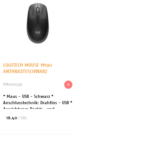
LOGITECH MOUSE M190
ANTHRAZIT/SCHWARZ
MA000339
0
* Maus - USB - Schwarz *
Anschlusstechnik: Drahtlos - USB *
Ausrichtung: Rechts- und
linkshändig * Kabelloser
18.40
/ Stk.
Empfänger (USB)