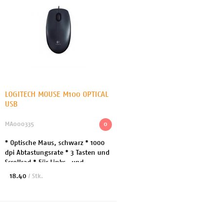
LOGITECH MOUSE M100 OPTICAL
USB
MA000335
0
* Optische Maus, schwarz * 1000
dpi Abtastungsrate * 3 Tasten und
Scrollrad * Für Links- und
Rechtshänder geeignet *
18.40
/ Stk.
Besonderheiten/Features: Scrollrad