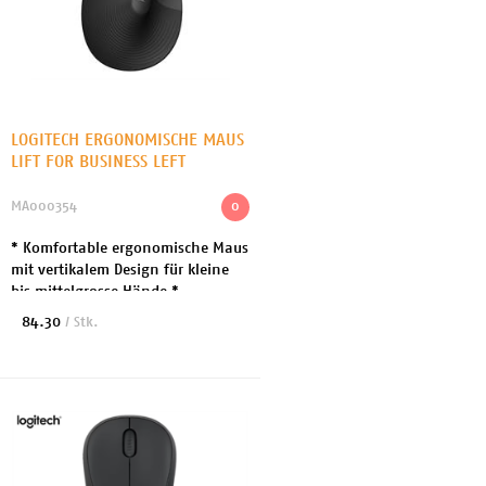
LOGITECH ERGONOMISCHE MAUS
LIFT FOR BUSINESS LEFT
MA000354
0
* Komfortable ergonomische Maus
mit vertikalem Design für kleine
bis mittelgrosse Hände *
Kabelloser Empfänger: Logi Bolt
84.30
/ Stk.
USB-Receiver * Anschlusstechnik:
Kabellos, Bluet...