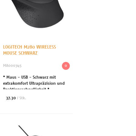
LOGITECH M280 WIRELESS
MOUSE SCHWARZ
MA000345
0
* Maus - USB - Schwarz mit
extrakomfort Ultrapräzision und
Reaktionsschnelligkeit *
Anschlusstechnik: Drahtlos - USB *
37.30
/ Stk.
Ausrichtung: Rechtshändig *
Herstellergarantie: 2 J...