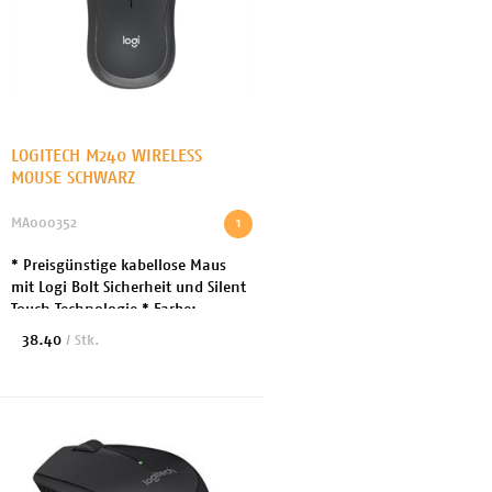
LOGITECH M240 WIRELESS
MOUSE SCHWARZ
MA000352
1
* Preisgünstige kabellose Maus
mit Logi Bolt Sicherheit und Silent
Touch Technologie * Farbe:
Graphite * 4000 dpi
38.40
/ Stk.
Abtastungsrate * 3 Tasten *
Logitech Smooth Optical Trac...