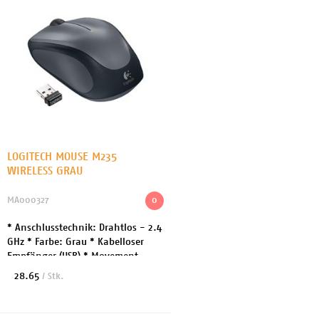
LOGITECH MOUSE M235
WIRELESS GRAU
MA000327
0
* Anschlusstechnik: Drahtlos - 2.4
GHz * Farbe: Grau * Kabelloser
Empfänger (USB) * Movement
Detection Technologie: Optisch *
28.65
/ Stk.
Batterie: 1x AA Typ *
Herstellergarantie: 2 ...