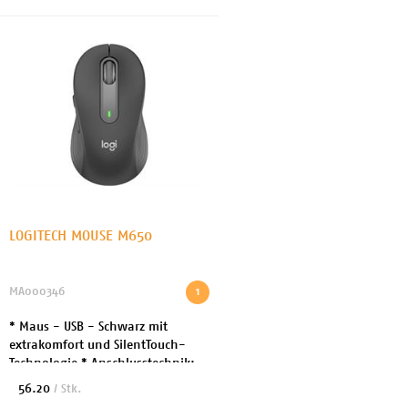
LOGITECH MOUSE M650
MA000346
1
* Maus - USB - Schwarz mit
extrakomfort und SilentTouch-
Technologie * Anschlusstechnik:
Drahtlos - USB, Bluetooth *
56.20
/ Stk.
Anzahl Tasten: 5 * Produkt-