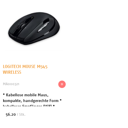
LOGITECH MOUSE M545
WIRELESS
MA000321
0
* Kabellose mobile Maus,
kompakte, handgerechte Form *
kabelloser Empfänger (USB) *
Anzahl Tasten: 5 *
56.20
/ Stk.
Bewegungsauflösung: 1000 dpi * 2
Jahre Garantie