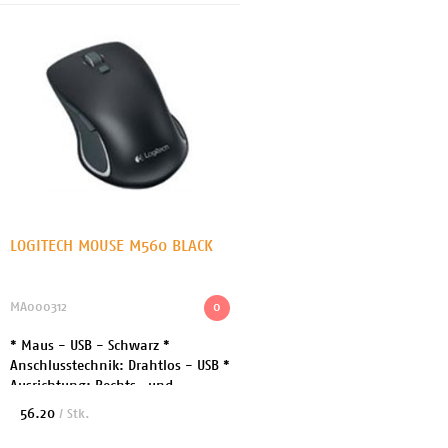
LOGITECH MOUSE M560 BLACK
MA000312
0
* Maus - USB - Schwarz *
Anschlusstechnik: Drahtlos - USB *
Ausrichtung: Rechts- und
linkshändig * Kabelloser
56.20
/ Stk.
Empfänger (USB)