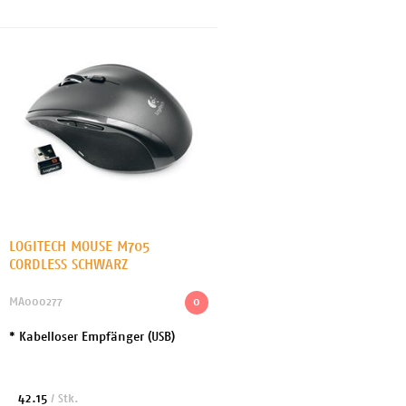
Recycling-Inhalt: 64 % - he...
LOGITECH MOUSE M705
CORDLESS SCHWARZ
MA000277
0
* Kabelloser Empfänger (USB)
42.15
/ Stk.