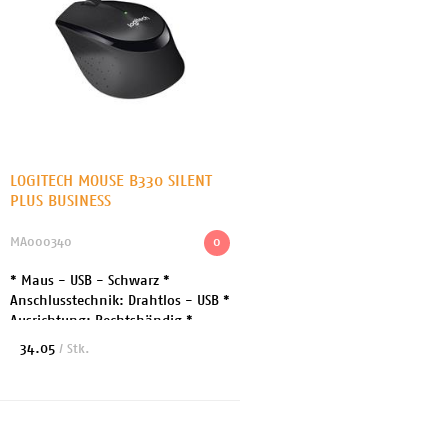
LOGITECH MOUSE B330 SILENT
PLUS BUSINESS
MA000340
0
* Maus - USB - Schwarz *
Anschlusstechnik: Drahtlos - USB *
Ausrichtung: Rechtshändig *
Kabelloser Empfänger (USB)
34.05
/ Stk.