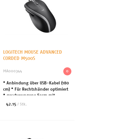
LOGITECH MOUSE ADVANCED
CORDED M500S
MA000344
0
* Anbindung über USB-Kabel (180
cm) * Für Rechtshänder optimiert
* geschwungene Form mit
gummierten Seiten- flächen *
42.15
/ Stk.
Umschaltbares Scrollrad für
hyperschnelles- und präz...