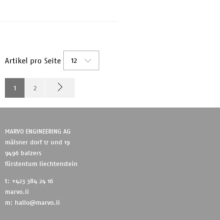
12
Artikel pro Seite
1
2
MARVO ENGINEERING AG
mälsner dorf 17 und 19
9496 balzers
fürstentum liechtenstein
t: +423 384 24 16
marvo.li
m:
hallo@marvo.li