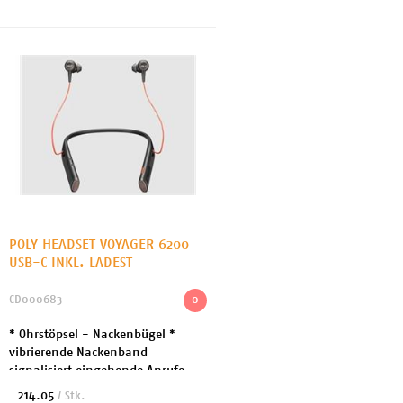
Optionen mit Microsoft Teams...
POLY HEADSET VOYAGER 6200
USB-C INKL. LADEST
CD000683
0
* Ohrstöpsel - Nackenbügel *
vibrierende Nackenband
signalisiert eingehende Anrufe
und Warnungen * Mono- oder
214.05
/ Stk.