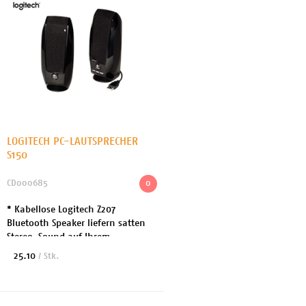
LOGITECH PC-LAUTSPRECHER
S150
CD000685
0
* Kabellose Logitech Z207
Bluetooth Speaker liefern satten
Stereo-Sound auf Ihrem
Schreibtisch * Produkttyp:
25.10
/ Stk.
Lautsprecher - für PC - 2.0-Kanal
* Nenn-Ausgangsleistung: 5 ...