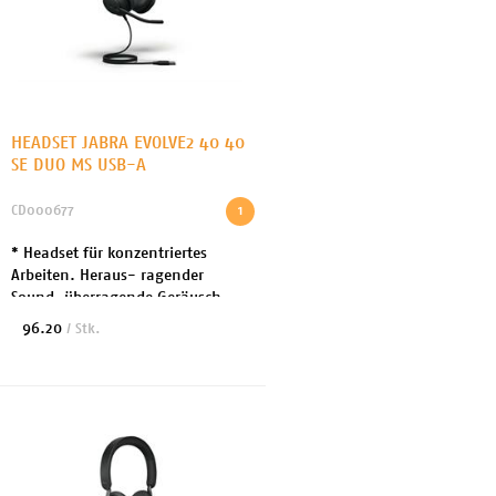
HEADSET JABRA EVOLVE2 40 40
SE DUO MS USB-A
CD000677
1
* Headset für konzentriertes
Arbeiten. Heraus- ragender
Sound, überragende Geräusch-
unterdrückung, höchster
96.20
/ Stk.
Tragekomfort. * ideal für Bussiness
oder HomeOffce * Geräusch...