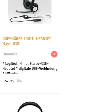
KOPFHÖRER LOGIT. HEADSET
H390 USB
CD000629
0
* Logitech H390, Stereo-USB-
Headset * digitale USB-Verbindung
* Mikrofon mit
Rauschunterdrückung
52.95
/ Stk.