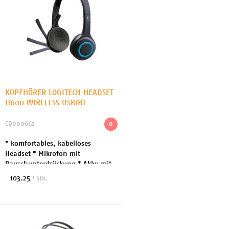
KOPFHÖRER LOGITECH HEADSET
H600 WIRELESS USB/BT
CD000662
0
* komfortables, kabelloses
Headset * Mikrofon mit
Rauschunterdrückung * Akku mit
bis zu 6 h Laufzeit * Bedienung
103.25
/ Stk.
direkt an der Hörmuschel *
Übertragungsprotokoll 2,4 Ghz