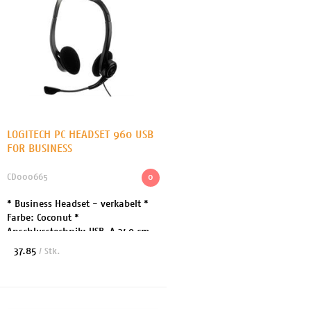
LOGITECH PC HEADSET 960 USB
FOR BUSINESS
CD000665
0
* Business Headset - verkabelt *
Farbe: Coconut *
Anschlusstechnik: USB-A 240 cm
lange Kabel für ausreichend
37.85
/ Stk.
Bewegungsfreiheit bei langen
Gesprächen * Soundmodus: Stereo
...