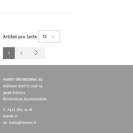
Stereo Bluetooth-Headset * Ideal
für Bussiness oder HomeOffc...
12
Artikel pro Seite
1
2
MARVO ENGINEERING AG
mälsner dorf 17 und 19
9496 balzers
fürstentum liechtenstein
t: +423 384 24 16
marvo.li
m:
hallo@marvo.li