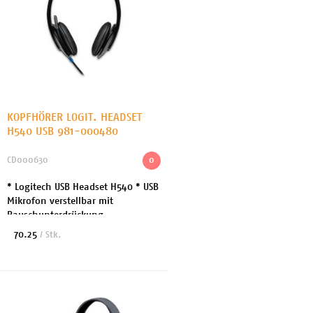
KOPFHÖRER LOGIT. HEADSET
H540 USB 981-000480
CD000630
0
* Logitech USB Headset H540 * USB
Mikrofon verstellbar mit
Rauschunterdrückung
70.25
/ Stk.