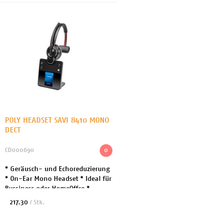
POLY HEADSET SAVI 8410 MONO
DECT
CD000690
0
* Geräusch- und Echoreduzierung
* On-Ear Mono Headset * Ideal für
Bussiness oder HomeOffce *
Microsoft Teams-zertifiziert *
217.30
/ Stk.
Verbindung zum Endgerät: USB-A,
USB-C * Ohrpol...