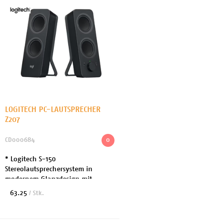
LOGITECH PC-LAUTSPRECHER
Z207
CD000684
0
* Logitech S-150
Stereolautsprechersystem in
modernem Glanzdesign mit
praktischen Multimedia
63.25
/ Stk.
Bedienelementen * Produkttyp:
Lautsprecher - für PC * Nenn-
Ausgangsleistung: ...