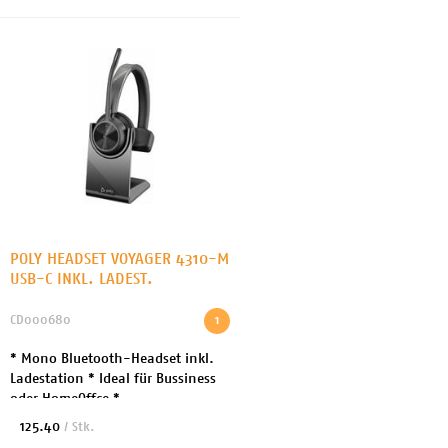
POLY HEADSET VOYAGER 4310-M
USB-C INKL. LADEST.
CD000680
1
* Mono Bluetooth-Headset inkl.
Ladestation * Ideal für Bussiness
oder HomeOffce *
Geräuschisolierendes Design *
125.40
/ Stk.
Microsoft Teams-zertifizierte