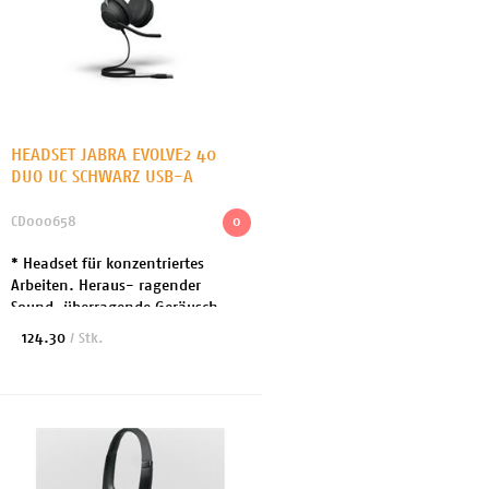
HEADSET JABRA EVOLVE2 40
DUO UC SCHWARZ USB-A
CD000658
0
* Headset für konzentriertes
Arbeiten. Heraus- ragender
Sound, überragende Geräusch-
unterdrückung, höchster
124.30
/ Stk.
Tragekomfort. * ideal für Bussiness
oder HomeOffce * Geräusch...