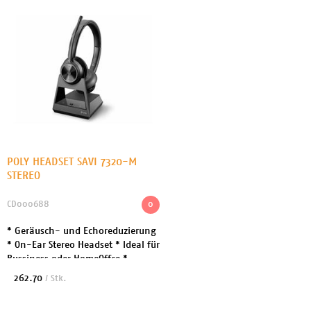
POLY HEADSET SAVI 7320-M
STEREO
CD000688
0
* Geräusch- und Echoreduzierung
* On-Ear Stereo Headset * Ideal für
Bussiness oder HomeOffce *
Microsoft Teams-zertifiziert *
262.70
/ Stk.
Verbindung zum Endgerät: USB-A,
RJ11 * Ohrpo...