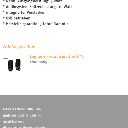
* Nenn-Ausgangsleistung: 5 Watt
* Audiosystem Spitzenleistung: 10 Watt
* integrierter Verstärker
* USB betrieben
* Herstellergarantie: 3 Jahre Garantie
Zuletzt gesehen
Logitech PC-Lautsprecher S150
CD000685
MARVO ENGINEERING AG
mälsner dorf 17 und 19
9496 balzers