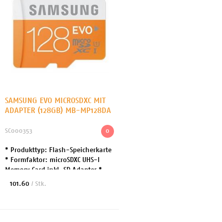
SAMSUNG EVO MICROSDXC MIT
ADAPTER (128GB) MB-MP128DA
SC000353
0
* Produkttyp: Flash-Speicherkarte
* Formfaktor: microSDXC UHS-I
Memory Card inkl. SD Adapter *
Speicherkapazität: 128 GB *
101.60
/ Stk.
Geschwindigkeit: UHS Class 1 /
Class10 * Herste...