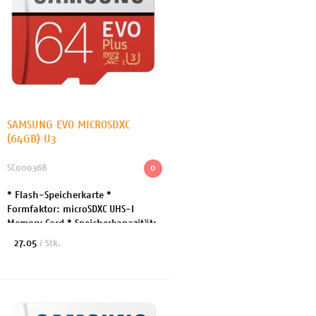
SAMSUNG EVO MICROSDXC
(64GB) U3
SC000368
0
* Flash-Speicherkarte *
Formfaktor: microSDXC UHS-I
Memory Card * Speicherkapazität:
64 GB * Geschwindigkeit: UHS
27.05
/ Stk.
Class 1 / U3 Class10 *
Herstellergarantie: 10 Jahre
Gara...