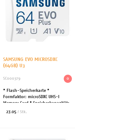
SAMSUNG EVO MICROSDXC
(64GB) U3
SC000379
0
* Flash-Speicherkarte *
Formfaktor: microSDXC UHS-I
Memory Card * Speicherkapazität:
64 GB * Geschwindigkeit: A1 /
27.05
/ Stk.
Video Class V10 / UHS-I U1 / Class10
* Herstellergarant...