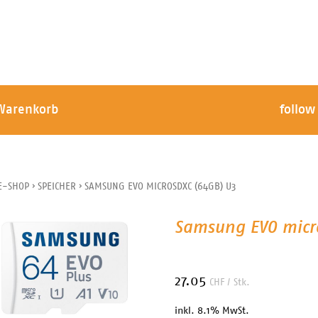
Warenkorb
follow
E-SHOP
›
SPEICHER
›
SAMSUNG EVO MICROSDXC (64GB) U3
Samsung EVO micro
27.05
CHF
/ Stk.
inkl. 8.1% MwSt.