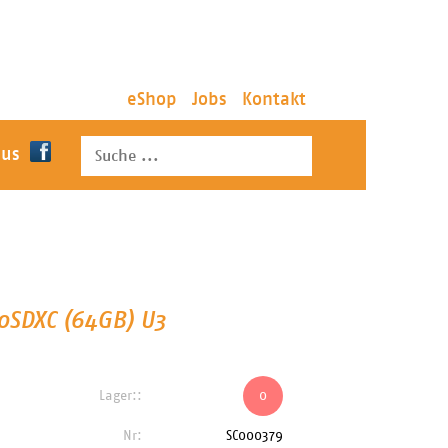
eShop
Jobs
Kontakt
 us
SDXC (64GB) U3
Lager::
0
Nr:
SC000379