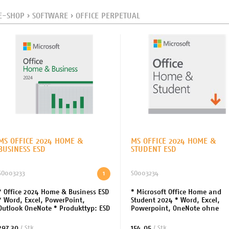
E-SHOP
›
SOFTWARE
›
OFFICE PERPETUAL
MS OFFICE 2024 HOME &
MS OFFICE 2024 HOME &
BUSINESS ESD
STUDENT ESD
SO003233
1
SO003234
* Office 2024 Home & Business ESD
* Microsoft Office Home and
* Word, Excel, PowerPoint,
Student 2024 * Word, Excel,
Outlook OneNote * Produkttyp: ESD
Powerpoint, OneNote ohne
(elektronische Lizenz) * Alle
Outlook! * Produkttyp: ESD
Sprachen, EuroZone * Lizenzdauer:
(elektronische Lizenz) * Anzah
297.30
154.05
/ Stk.
/ Stk.