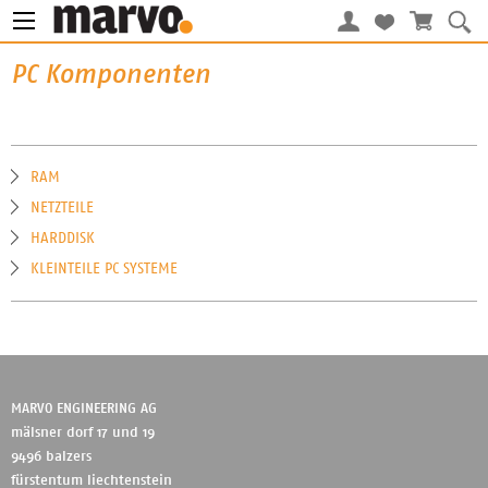
PC Komponenten
RAM
NETZTEILE
HARDDISK
KLEINTEILE PC SYSTEME
MARVO ENGINEERING AG
mälsner dorf 17 und 19
9496 balzers
fürstentum liechtenstein