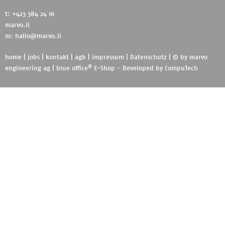
t: +423 384 24 16
marvo.li
m:
hallo@marvo.li
home
|
jobs
|
kontakt
|
agb
|
impressum
|
Datenschutz
| © by
marvo
®
engineering ag
|
blue office
E-Shop - Developed by
CompuTech