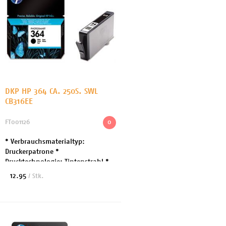
DKP HP 364 CA. 250S. SWL
CB316EE
FT001126
0
* Verbrauchsmaterialtyp:
Druckerpatrone *
Drucktechnologie: Tintenstrahl *
Druckfarbe: Schwarz *
12.95
/ Stk.
Patronenmerkmale: HP Vivera *
Kapazität: Bis zu 250 Seiten *
Enthaltene M...