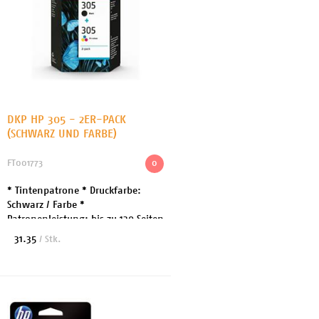
DKP HP 305 - 2ER-PACK
(SCHWARZ UND FARBE)
FT001773
0
* Tintenpatrone * Druckfarbe:
Schwarz / Farbe *
Patronenleistung: bis zu 120 Seiten
(Schwarz) 100 Seiten (Farbe) *
31.35
/ Stk.
Kompatibel mit: Deskjet 2723