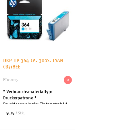
DKP HP 364 CA. 300S. CYAN
CB318EE
FT001115
0
* Verbrauchsmaterialtyp:
Druckerpatrone *
Drucktechnologie: Tintenstrahl *
Druckfarbe: Cyan *
9.75
/ Stk.
Patronenmerkmale: HP Vivera *
Kapazität: Bis zu 300 Seiten *
Enthaltene Meng...