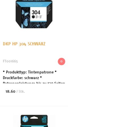
DKP HP 304 SCHWARZ
FT001665
0
* Produkttyp: Tintenpatrone *
Druckfarbe: schwarz *
Patronenleistung: bis zu 120 Seiten
* Compatible with: AMP130,
18.60
/ Stk.
Deskjet 2er + 3er Serie ENVY 5er
Serie