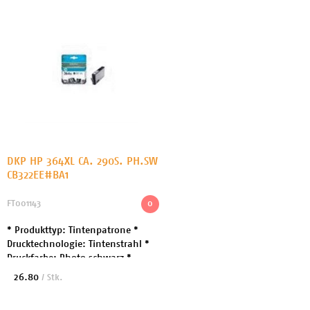
DKP HP 364XL CA. 290S. PH.SW
CB322EE#BA1
FT001143
0
* Produkttyp: Tintenpatrone *
Drucktechnologie: Tintenstrahl *
Druckfarbe: Photo schwarz *
Patronenleistung: Hohe
26.80
/ Stk.
Ergiebigkeit * Patronenmerkmale:
HP Vivera * Kapazität: ...