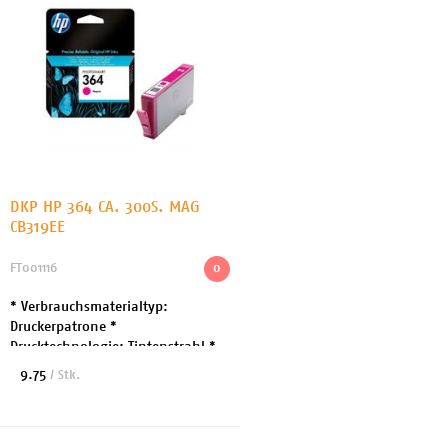
DKP HP 364 CA. 300S. MAG
CB319EE
FT001116
0
* Verbrauchsmaterialtyp:
Druckerpatrone *
Drucktechnologie: Tintenstrahl *
Druckfarbe: Magenta *
9.75
/ Stk.
Patronenmerkmale: HP Vivera *
Kapazität: Bis zu 300 Seiten *
Enthaltene M...