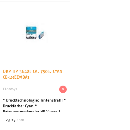
DKP HP 364XL CA. 750S. CYAN
CB323EE#BA1
FT001142
0
* Drucktechnologie: Tintenstrahl *
Druckfarbe: Cyan *
Patronenmerkmale: HP Vivera *
Kapazität: Bis zu 750 Seiten *
23.25
/ Stk.
Enthaltene Menge: 1 * Entwickelt
für diverse Geräte von...