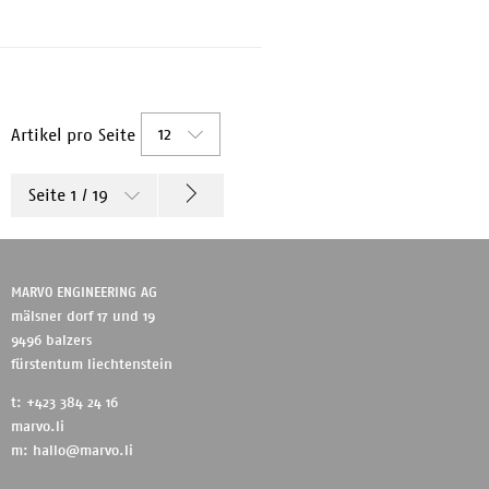
Geräte von Photosmart, Officejet,
Des...
12
Artikel pro Seite
Seite 1 / 19
MARVO ENGINEERING AG
mälsner dorf 17 und 19
9496 balzers
fürstentum liechtenstein
t: +423 384 24 16
marvo.li
m:
hallo@marvo.li