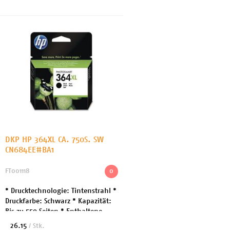
für diverse Geräte ...
DKP HP 364XL CA. 750S. SW
CN684EE#BA1
FT001118
0
* Drucktechnologie: Tintenstrahl *
Druckfarbe: Schwarz * Kapazität:
Bis zu 550 Seiten * Enthaltene
Menge: 1 * Entwickelt für diverse
26.15
/ Stk.