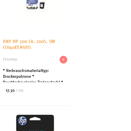
DKP HP 300 CA. 200S. SW
CC640EE#UUS
FT001192
0
* Verbrauchsmaterialtyp:
Druckerpatrone *
Drucktechnologie: Tintenstrahl *
Druckfarbe: Schwarz * Kapazität: 4
17.30
/ Stk.
ml * Kapazität: Bis zu 200 Seiten *
Enthaltene Menge: 1 * En...