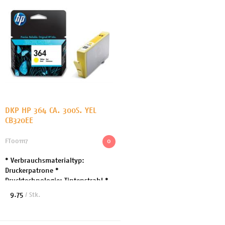
DKP HP 364 CA. 300S. YEL
CB320EE
FT001117
0
* Verbrauchsmaterialtyp:
Druckerpatrone *
Drucktechnologie: Tintenstrahl *
Druckfarbe: Yellow *
9.75
/ Stk.
Patronenmerkmale: HP Vivera *
Kapazität: Bis zu 300 Seiten *
Enthaltene Me...