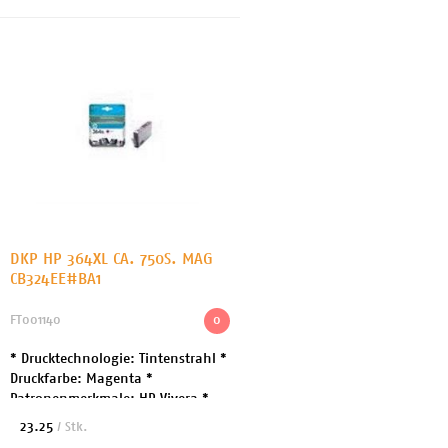
DKP HP 364XL CA. 750S. MAG
CB324EE#BA1
FT001140
0
* Drucktechnologie: Tintenstrahl *
Druckfarbe: Magenta *
Patronenmerkmale: HP Vivera *
Kapazität: Bis zu 750 Seiten *
23.25
/ Stk.
Enthaltene Menge: 1 * Entwickelt