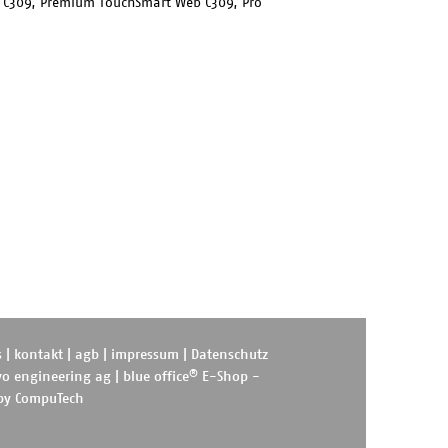
x C309, Premium TouchSmart Web C309, Pro
s
|
kontakt
|
agb
|
impressum
|
Datenschutz
®
o engineering ag
|
blue office
E-Shop -
 by
CompuTech