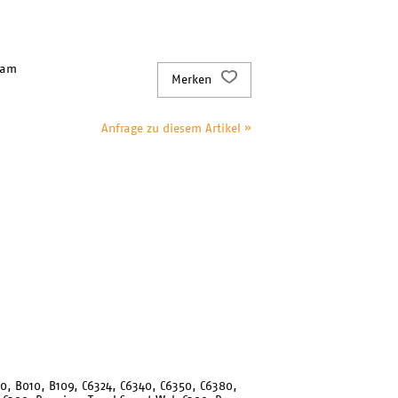
 am
Merken
Anfrage zu diesem Artikel »
510, B010, B109, C6324, C6340, C6350, C6380,