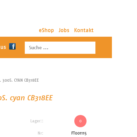
eShop
Jobs
Kontakt
 us
. 300S. CYAN CB318EE
0S. cyan CB318EE
Lager::
0
Nr:
FT001115