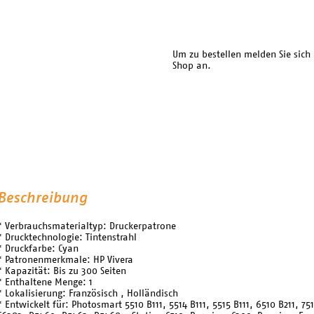
Um zu bestellen melden Sie sich
Shop an.
Beschreibung
* Verbrauchsmaterialtyp: Druckerpatrone
* Drucktechnologie: Tintenstrahl
* Druckfarbe: Cyan
* Patronenmerkmale: HP Vivera
* Kapazität: Bis zu 300 Seiten
* Enthaltene Menge: 1
* Lokalisierung: Französisch , Holländisch
* Entwickelt für: Photosmart 5510 B111, 5514 B111, 5515 B111, 6510 B211, 7