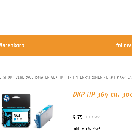
Warenkorb
follow
E-SHOP
›
VERBRAUCHSMATERIAL
›
HP
›
HP TINTENPATRONEN
›
DKP HP 364 CA
DKP HP 364 ca. 30
9.75
CHF
/ Stk.
inkl. 8.1% MwSt.