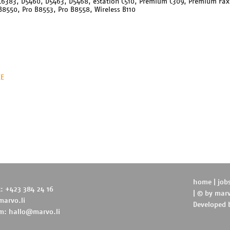
C6383, D5460, D5463, D5468, eStation C510, Premium C309, Premium Fa
B8550, Pro B8553, Pro B8558, Wireless B110
EE
home
|
job
t: +423 384 24 16
| © by
marv
marvo.li
Developed
m:
hallo@marvo.li