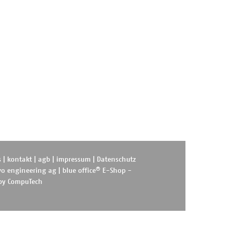
s
|
kontakt
|
agb
|
impressum
|
Datenschutz
®
o engineering ag
|
blue office
E-Shop -
 by
CompuTech