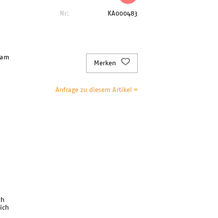
Nr:
KA000483
 am
Merken
Anfrage zu diesem Artikel »
ch
ich