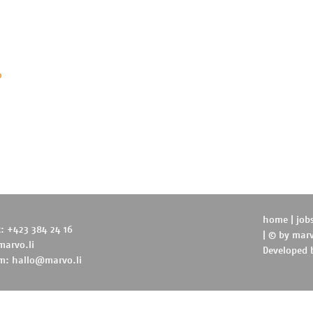
P
home
|
job
t: +423 384 24 16
| © by
marv
marvo.li
Developed
m:
hallo@marvo.li