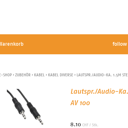
Warenkorb
follow
E-SHOP
›
ZUBEHÖR
›
KABEL
›
KABEL DIVERSE
›
LAUTSPR./AUDIO-KA. 1.5M ST
Lautspr./Audio-Ka
AV 100
8.10
CHF
/ Stk.