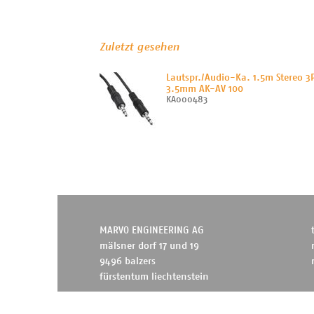
Zuletzt gesehen
Lautspr./Audio-Ka. 1.5m Stereo 3
3.5mm AK-AV 100
KA000483
MARVO ENGINEERING AG
mälsner dorf 17 und 19
9496 balzers
fürstentum liechtenstein