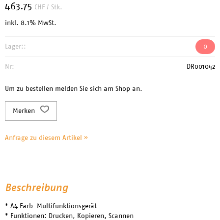
463.75
CHF
/ Stk.
inkl. 8.1% MwSt.
Lager::
0
Nr:
DR001042
Um zu bestellen melden Sie sich am Shop an.
Merken
Anfrage zu diesem Artikel »
Beschreibung
* A4 Farb-Multifunktionsgerät
* Funktionen: Drucken, Kopieren, Scannen