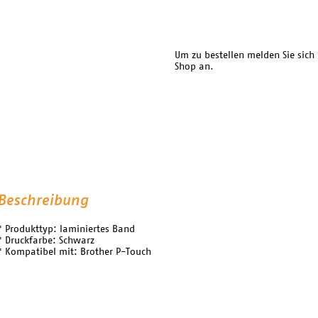
Um zu bestellen melden Sie sich
Shop an.
Beschreibung
* Produkttyp: laminiertes Band
* Druckfarbe: Schwarz
* Kompatibel mit: Brother P-Touch