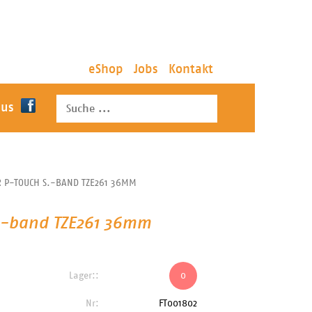
eShop
Jobs
Kontakt
 us
 P-TOUCH S.-BAND TZE261 36MM
S.-band TZE261 36mm
Lager::
0
Nr:
FT001802