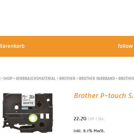
Warenkorb
follow
E-SHOP
›
VERBRAUCHSMATERIAL
›
BROTHER
›
BROTHER FARBBAND
›
BROTHER
Brother P-touch 
22.70
CHF
/ Stk.
inkl. 8.1% MwSt.