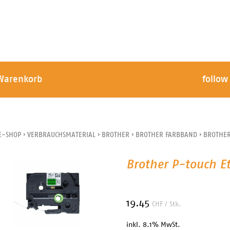
Warenkorb
follow
E-SHOP
›
VERBRAUCHSMATERIAL
›
BROTHER
›
BROTHER FARBBAND
›
BROTHER
Brother P-touch Et
19.45
CHF
/ Stk.
inkl. 8.1% MwSt.