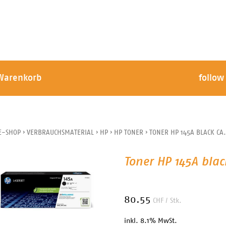
Warenkorb
follow
E-SHOP
›
VERBRAUCHSMATERIAL
›
HP
›
HP TONER
›
TONER HP 145A BLACK CA.
Toner HP 145A blac
80.55
CHF
/ Stk.
inkl. 8.1% MwSt.