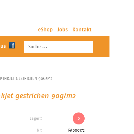
eShop
Jobs
Kontakt
 us
HP INKJET GESTRICHEN 90G/M2
nkjet gestrichen 90g/m2
Lager::
0
Nr:
PA000172