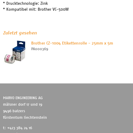
* Drucktechnologie: Zink
* Kompatibel mit: Brother VC-500W
Zuletzt gesehen
Brother CZ-1004 Etikettenrolle - 25mm x 5m
PA000369
MARVO ENGINEERING AG
mälsner dorf 17 und 19
9496 balzers
fürstentum liechtenstein
t: +423 384 24 16