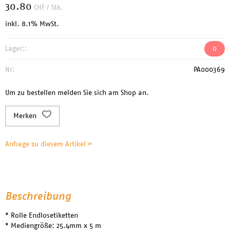
30.80
CHF
/ Stk.
inkl. 8.1% MwSt.
Lager::
0
Nr:
PA000369
Um zu bestellen melden Sie sich am Shop an.
Merken
Anfrage zu diesem Artikel »
Beschreibung
* Rolle Endlosetiketten
* Mediengröße: 25.4mm x 5 m