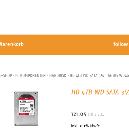
Warenkorb
follow
E-SHOP
›
PC KOMPONENTEN
›
HARDDISK
›
HD 4TB WD SATA 3½" 6GB/S WD4
HD 4TB WD SATA 3
321.05
CHF
/ Stk.
inkl. 8.1% MwSt.