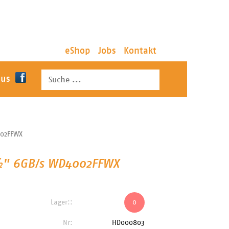
eShop
Jobs
Kontakt
 us
002FFWX
½" 6GB/s WD4002FFWX
Lager::
0
Nr:
HD000803