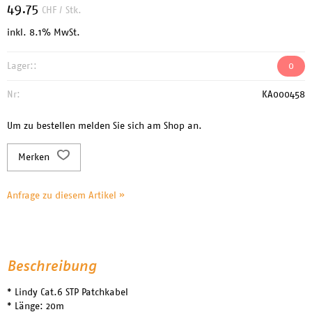
49.75
CHF
/ Stk.
inkl. 8.1% MwSt.
Lager::
0
Nr:
KA000458
Um zu bestellen melden Sie sich am Shop an.
Merken
Anfrage zu diesem Artikel »
Beschreibung
* Lindy Cat.6 STP Patchkabel
* Länge: 20m