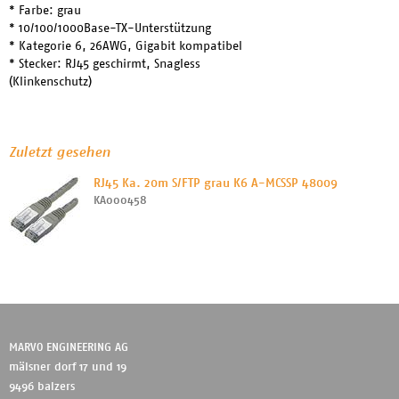
* Farbe: grau
* 10/100/1000Base-TX-Unterstützung
* Kategorie 6, 26AWG, Gigabit kompatibel
* Stecker: RJ45 geschirmt, Snagless
(Klinkenschutz)
Zuletzt gesehen
RJ45 Ka. 20m S/FTP grau K6 A-MCSSP 48009
KA000458
MARVO ENGINEERING AG
mälsner dorf 17 und 19
9496 balzers