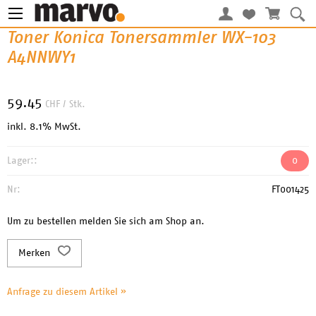
Toner Konica Tonersammler WX-103
A4NNWY1
59.45
CHF
/ Stk.
inkl. 8.1% MwSt.
Lager::
0
Nr:
FT001425
Um zu bestellen melden Sie sich am Shop an.
Merken
Anfrage zu diesem Artikel »