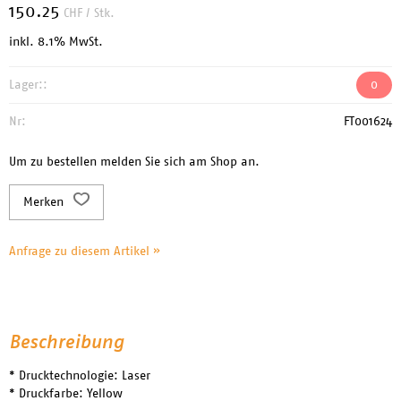
150.25
CHF
/ Stk.
inkl. 8.1% MwSt.
Lager::
0
Nr:
FT001624
Um zu bestellen melden Sie sich am Shop an.
Merken
Anfrage zu diesem Artikel »
Beschreibung
* Drucktechnologie: Laser
* Druckfarbe: Yellow