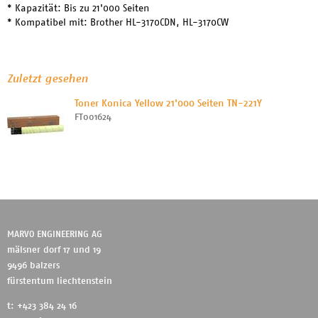
* Kapazität: Bis zu 21'000 Seiten
* Kompatibel mit: Brother HL-3170CDN, HL-3170CW
Zuletzt gesehen
Toner Konica Yellow 21'000 Seiten TN-221Y
FT001624
MARVO ENGINEERING AG
mälsner dorf 17 und 19
9496 balzers
fürstentum liechtenstein
t: +423 384 24 16