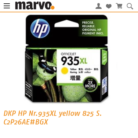
DKP HP Nr.935XL yellow 825 S.
C2P26AE#BGX