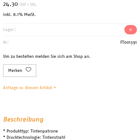
24.30
CHF
/ Stk.
inkl. 8.1% MwSt.
Lager::
0
Nr:
FT001391
Um zu bestellen melden Sie sich am Shop an.
Merken
Anfrage zu diesem Artikel »
Beschreibung
* Produkttyp: Tintenpatrone
* Drucktechnologie: Tintenstrahl