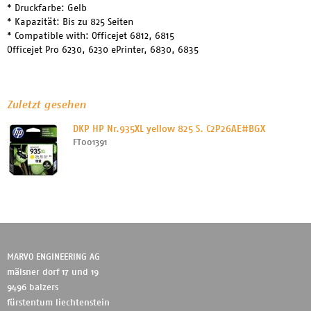
* Druckfarbe: Gelb
* Kapazität: Bis zu 825 Seiten
* Compatible with: Officejet 6812, 6815
Officejet Pro 6230, 6230 ePrinter, 6830, 6835
Zuletzt gesehen
DKP HP Nr.935XL yellow 825 S. C2P26AE#BGX
FT001391
MARVO ENGINEERING AG
mälsner dorf 17 und 19
9496 balzers
fürstentum liechtenstein