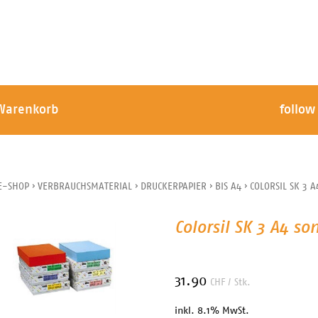
Warenkorb
follow
E-SHOP
›
VERBRAUCHSMATERIAL
›
DRUCKERPAPIER
›
BIS A4
›
COLORSIL SK 3 
Colorsil SK 3 A4 s
31.90
CHF
/ Stk.
inkl. 8.1% MwSt.