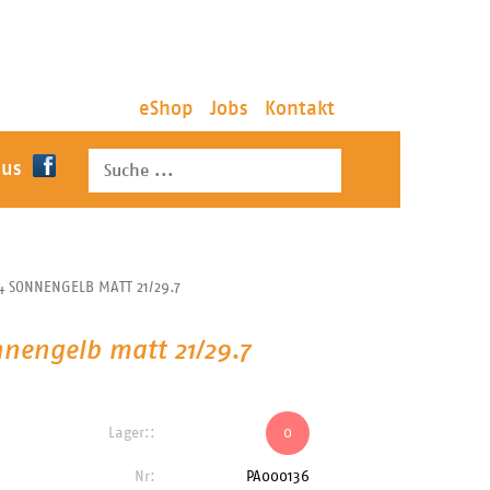
eShop
Jobs
Kontakt
 us
A4 SONNENGELB MATT 21/29.7
onnengelb matt 21/29.7
Lager::
0
Nr:
PA000136