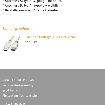
* Anschluss A: Typ A, 4-polig - männlich
* Anschluss B: Typ A, 4-polig - weiblich
* Herstellergarantie: 10 Jahre Garantie
Zuletzt gesehen
USB Kab. 3,0m Typ A->A M/F 41764
KA000315
MARVO ENGINEERING AG
mälsner dorf 17 und 19
9496 balzers
fürstentum liechtenstein
t: +423 384 24 16