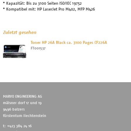
* Kapazität: Bis zu 3100 Seiten ISO/IEC 19752
* Kompatibel mit: HP LaserJet Pro M402, MFP M426
Zuletzt gesehen
Toner HP 26A Black ca. 3100 Pages CF226A
FT001537
MARVO ENGINEERING AG
mälsner dorf 17 und 19
9496 balzers
fürstentum liechtenstein
t: +423 384 24 16