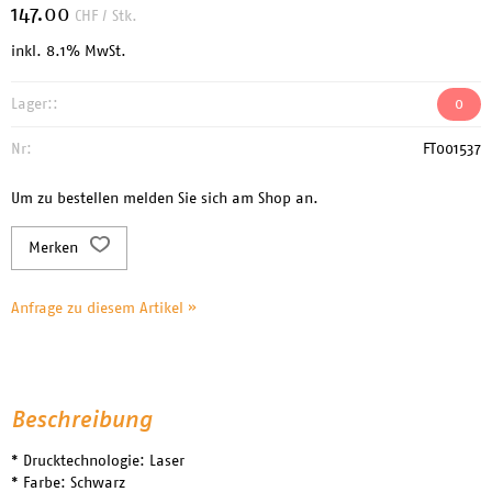
147.00
CHF
/ Stk.
inkl. 8.1% MwSt.
Lager::
0
Nr:
FT001537
Um zu bestellen melden Sie sich am Shop an.
Merken
Anfrage zu diesem Artikel »
Beschreibung
* Drucktechnologie: Laser
* Farbe: Schwarz