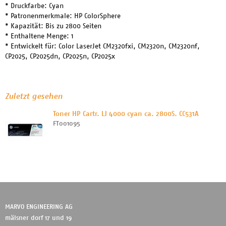
* Druckfarbe: Cyan
* Patronenmerkmale: HP ColorSphere
* Kapazität: Bis zu 2800 Seiten
* Enthaltene Menge: 1
* Entwickelt für: Color LaserJet CM2320fxi, CM2320n, CM2320nf,
CP2025, CP2025dn, CP2025n, CP2025x
Zuletzt gesehen
Toner HP Cartr. LJ 4000 cyan ca. 2800S. CC531A
FT001095
MARVO ENGINEERING AG
mälsner dorf 17 und 19