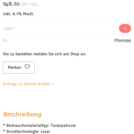
148.10
CHF
/ Stk.
inkl. 8.1% MwSt.
Lager::
0
Nr:
FT001095
Um zu bestellen melden Sie sich am Shop an.
Merken
Anfrage zu diesem Artikel »
Beschreibung
* Verbrauchsmaterialtyp: Tonerpatrone
* Drucktechnologie: Laser