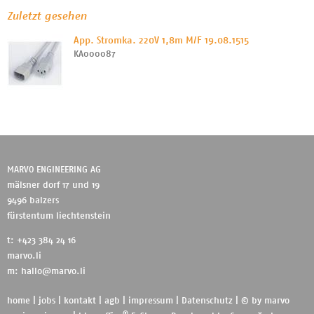
Zuletzt gesehen
App. Stromka. 220V 1,8m M/F 19.08.1515
KA000087
MARVO ENGINEERING AG
mälsner dorf 17 und 19
9496 balzers
fürstentum liechtenstein
t: +423 384 24 16
marvo.li
m:
hallo@marvo.li
home
|
jobs
|
kontakt
|
agb
|
impressum
|
Datenschutz
| © by
marvo
®