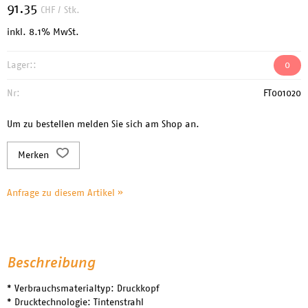
91.35
CHF
/ Stk.
inkl. 8.1% MwSt.
Lager::
0
Nr:
FT001020
Um zu bestellen melden Sie sich am Shop an.
Merken
Anfrage zu diesem Artikel »
Beschreibung
* Verbrauchsmaterialtyp: Druckkopf
* Drucktechnologie: Tintenstrahl