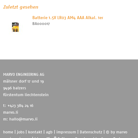
Zuletzt gesehen
Batterie 1.5V LR03 AM4 AAA Alkal. 1er
BA000017
MARVO ENGINEERING AG
mälsner dorf 17 und 19
9496 balzers
fürstentum liechtenstein
t: +423 384 24 16
marvo.li
m:
hallo@marvo.li
home
|
jobs
|
kontakt
|
agb
|
impressum
|
Datenschutz
| © by
marvo
®