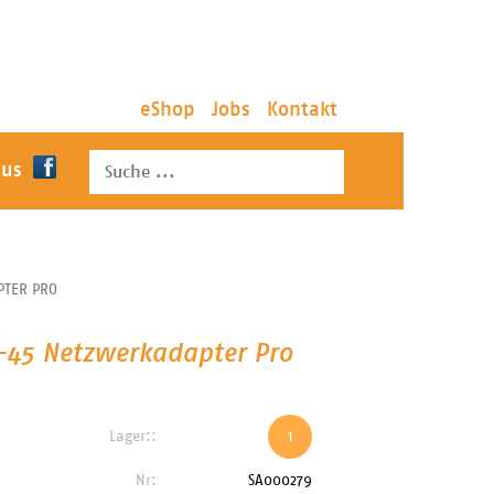
eShop
Jobs
Kontakt
 us
PTER PRO
J-45 Netzwerkadapter Pro
Lager::
1
Nr:
SA000279