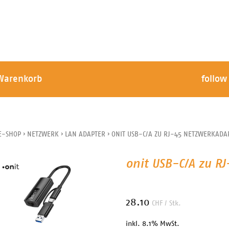
Warenkorb
follow
E-SHOP
›
NETZWERK
›
LAN ADAPTER
›
ONIT USB-C/A ZU RJ-45 NETZWERKADA
onit USB-C/A zu R
28.10
CHF
/ Stk.
inkl. 8.1% MwSt.