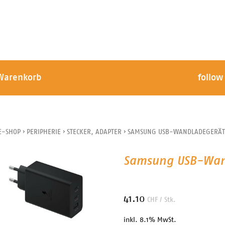
Warenkorb
follow
E-SHOP
›
PERIPHERIE
›
STECKER, ADAPTER
›
SAMSUNG USB-WANDLADEGERÄT 
Samsung USB-Wand
41.10
CHF
/ Stk.
inkl. 8.1% MwSt.