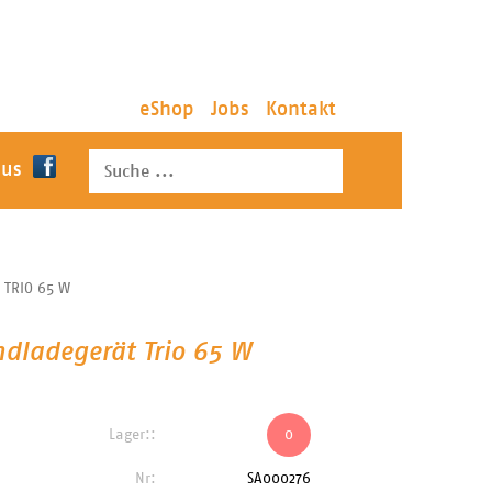
eShop
Jobs
Kontakt
 us
TRIO 65 W
ladegerät Trio 65 W
Lager::
0
Nr:
SA000276