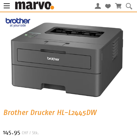
Brother Drucker HL-L2445DW
145.95
CHF
/ Stk.