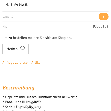
inkl. 8.1% MwSt.
Lager::
1
Nr:
FU000608
Um zu bestellen melden Sie sich am Shop an.
Merken
Anfrage zu diesem Artikel »
Beschreibung
* Geprüft: inkl. Marvo Funktionscheck neuwertig
* Prod.-Nr.: HLL2445DWC1
* Serial: E83112D5N532773