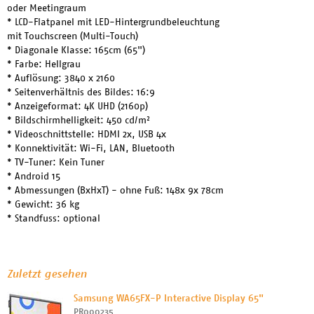
oder Meetingraum
* LCD-Flatpanel mit LED-Hintergrundbeleuchtung
mit Touchscreen (Multi-Touch)
* Diagonale Klasse: 165cm (65")
* Farbe: Hellgrau
* Auflösung: 3840 x 2160
* Seitenverhältnis des Bildes: 16:9
* Anzeigeformat: 4K UHD (2160p)
* Bildschirmhelligkeit: 450 cd/m²
* Videoschnittstelle: HDMI 2x, USB 4x
* Konnektivität: Wi-Fi, LAN, Bluetooth
* TV-Tuner: Kein Tuner
* Android 15
* Abmessungen (BxHxT) - ohne Fuß: 148x 9x 78cm
* Gewicht: 36 kg
* Standfuss: optional
Zuletzt gesehen
Samsung WA65FX-P Interactive Display 65"
PR000235