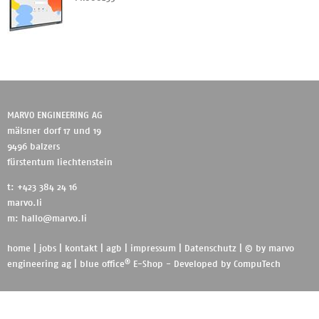
MARVO ENGINEERING AG
mälsner dorf 17 und 19
9496 balzers
fürstentum liechtenstein
t: +423 384 24 16
marvo.li
m:
hallo@marvo.li
home
|
jobs
|
kontakt
|
agb
|
impressum
|
Datenschutz
| © by
marvo
®
engineering ag
|
blue office
E-Shop - Developed by
CompuTech