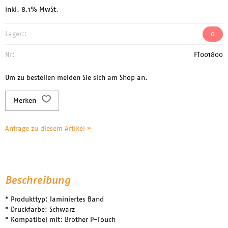
inkl. 8.1% MwSt.
Lager::
0
Nr:
FT001800
Um zu bestellen melden Sie sich am Shop an.
Merken
Anfrage zu diesem Artikel »
Beschreibung
* Produkttyp: laminiertes Band
* Druckfarbe: Schwarz
* Kompatibel mit: Brother P-Touch