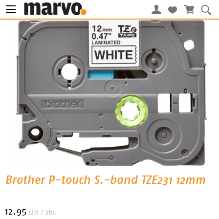
Brother P-touch S.-band TZE231 12mm
12.95
CHF
/ Stk.