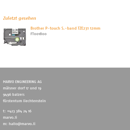
Zuletzt gesehen
Brother P-touch S.-band TZE231 12mm
FT001800
MARVO ENGINEERING AG
mälsner dorf 17 und 19
9496 balzers
fürstentum liechtenstein
t: +423 384 24 16
marvo.li
m:
hallo@marvo.li