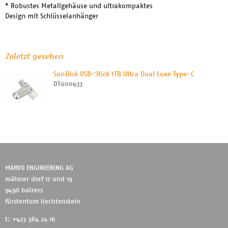
* Robustes Metallgehäuse und ultrakompaktes
Design mit Schlüsselanhänger
Zuletzt gesehen
SanDisk USB-Stick 1TB Ultra Dual Luxe Type-C
DT000433
MARVO ENGINEERING AG
mälsner dorf 17 und 19
9496 balzers
fürstentum liechtenstein
t: +423 384 24 16