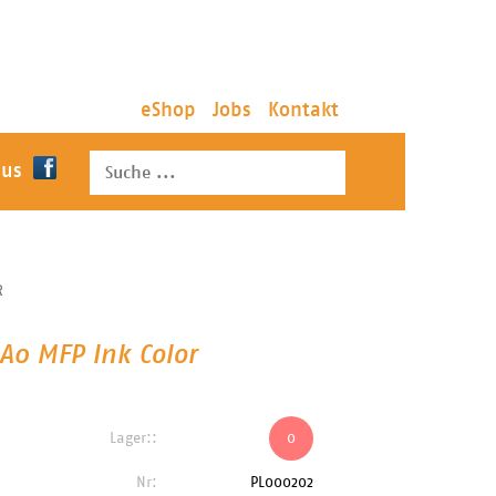
eShop
Jobs
Kontakt
 us
R
A0 MFP Ink Color
Lager::
0
Nr:
PL000202