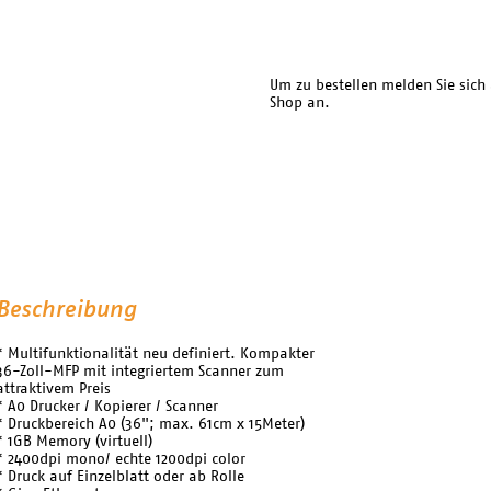
Um zu bestellen melden Sie sich
Shop an.
Beschreibung
* Multifunktionalität neu definiert. Kompakter
36-Zoll-MFP mit integriertem Scanner zum
attraktivem Preis
* A0 Drucker / Kopierer / Scanner
* Druckbereich A0 (36"; max. 61cm x 15Meter)
* 1GB Memory (virtuell)
* 2400dpi mono/ echte 1200dpi color
* Druck auf Einzelblatt oder ab Rolle