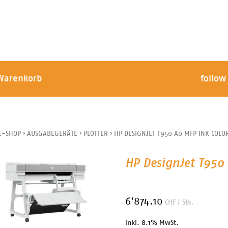
Warenkorb
follow
E-SHOP
›
AUSGABEGERÄTE
›
PLOTTER
›
HP DESIGNJET T950 A0 MFP INK COLO
HP DesignJet T950 
6’874.10
CHF
/ Stk.
inkl. 8.1% MwSt.