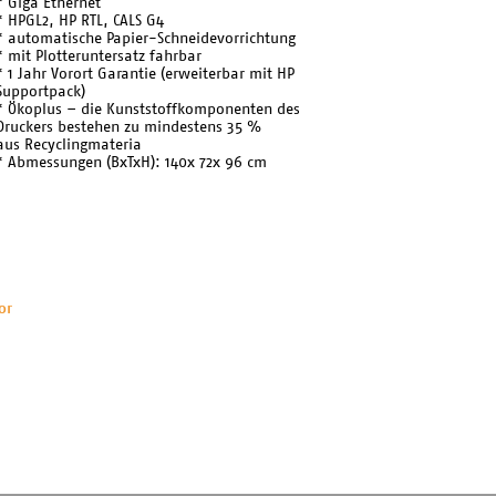
* Giga Ethernet
* HPGL2, HP RTL, CALS G4
* automatische Papier-Schneidevorrichtung
* mit Plotteruntersatz fahrbar
* 1 Jahr Vorort Garantie (erweiterbar mit HP
Supportpack)
* Ökoplus – die Kunststoffkomponenten des
Druckers bestehen zu mindestens 35 %
aus Recyclingmateria
* Abmessungen (BxTxH): 140x 72x 96 cm
or