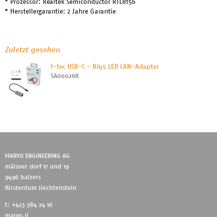
* Prozessor: Realtek Semiconductor RTL8156
* Herstellergarantie: 2 Jahre Garantie
Zuletzt gesehen
I-tec USB-C - RJ45 LED LAN-Adapter
SA000268
MARVO ENGINEERING AG
mälsner dorf 17 und 19
9496 balzers
fürstentum liechtenstein
t: +423 384 24 16
marvo.li